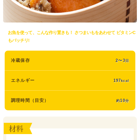
お魚を使って、こんな作り置きも！ さつまいもをあわせて ビタミンC
もバッチリ!
冷蔵保存
2〜3
日
エネルギー
197
kcal
調理時間（目安）
10
約
分