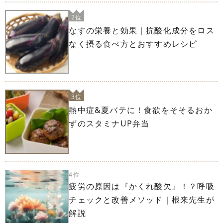
2位
なすの栄養と効果｜抗酸化成分をロス
なく摂る食べ方とおすすめレシピ
3位
熱中症&夏バテに！食欲をそそるおか
ずのスタミナUP弁当
4位
疲労の原因は『かくれ酸欠』！？呼吸
チェックと改善メソッド｜根来先生が
解説