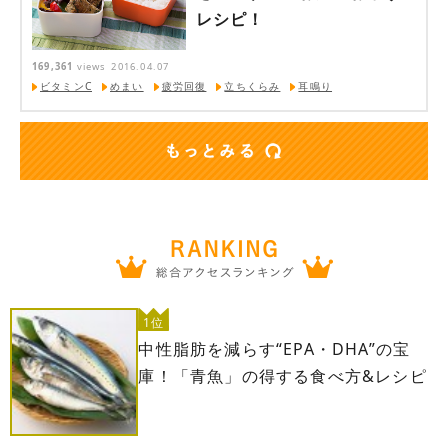
レシピ！
169,361
views
2016.04.07
ビタミンC
めまい
疲労回復
立ちくらみ
耳鳴り
1位
中性脂肪を減らす“EPA・DHA”の宝
庫！「青魚」の得する食べ方&レシピ