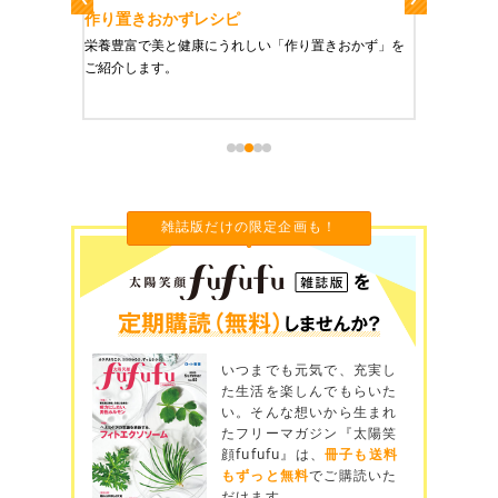
作り置きおかずレシピ
魔法の
、健康に
栄養豊富で美と健康にうれしい「作り置きおかず」を
たった1
をご紹介
ご紹介します。
に未来を
雑誌版だけの限定企画も！
いつまでも元気で、充実し
た生活を楽しんでもらいた
い。そんな想いから生まれ
たフリーマガジン『太陽笑
顔fufufu』は、
冊子も送料
もずっと無料
でご購読いた
だけます。