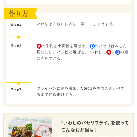
いわしは３枚におろし、塩、こしょうする。
Step1
Step2
の牛乳と小麦粉を混ぜる。
のパセリはみじん
切りにし、パン粉と混ぜる。 いわしに
、
の順
に衣をつける。
フライパンに油を温め、Step2を両面こんがりす
Step3
るまで炒め揚げする。