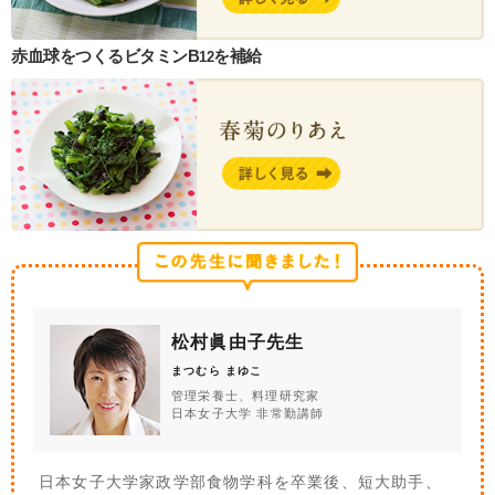
赤血球をつくるビタミンB
を補給
12
松村眞由子先生
まつむら まゆこ
管理栄養士、料理研究家
日本女子大学 非常勤講師
日本女子大学家政学部食物学科を卒業後、短大助手、