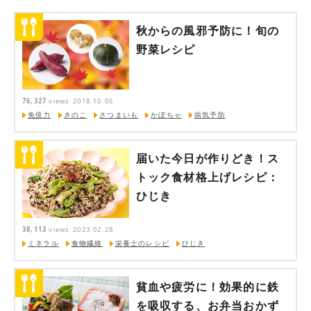
秋からの風邪予防に！旬の
野菜レシピ
76,327
views
2018.10.05
免疫力
きのこ
さつまいも
かぼちゃ
病気予防
届いた今日が作りどき！ス
トック食材格上げレシピ：
ひじき
38,113
views
2023.02.28
ミネラル
食物繊維
栄養士のレシピ
ひじき
貧血や疲労に！効果的に鉄
を吸収する、お弁当おかず