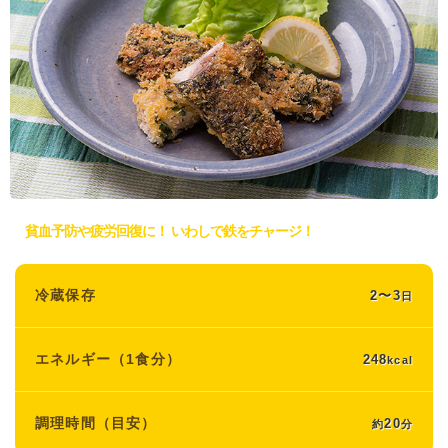
貧血予防や疲労回復に！ いわしで鉄をチャージ！
冷蔵保存
2〜3
日
エネルギー（1食分）
248
kcal
調理時間（目安）
20
約
分