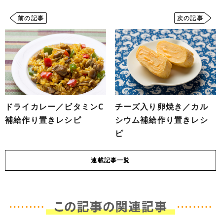
前の記事
次の記事
ドライカレー／ビタミンC
チーズ入り卵焼き／カル
補給作り置きレシピ
シウム補給作り置きレシ
ピ
連載
記事一覧