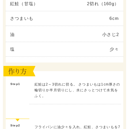
紅鮭（甘塩）
2切れ（160g）
さつまいも
6cm
油
小さじ2
塩
少々
Step1
紅鮭は2～3切れに切る。 さつまいもは1cm厚さの
輪切りか半月切りにし、水にさっとつけて水気を
ふく。
Step2
フライパンに油少々を入れ、紅鮭、さつまいもを7