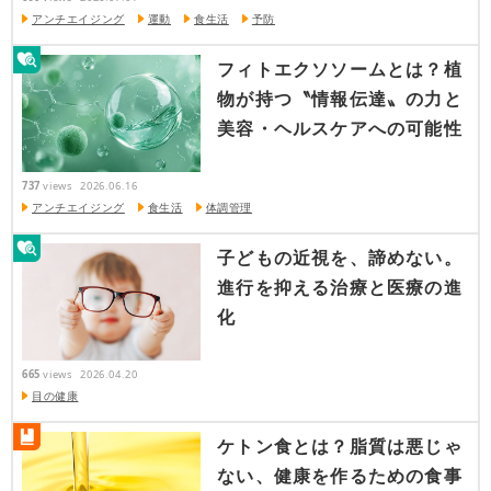
アンチエイジング
運動
食生活
予防
フィトエクソソームとは？植
物が持つ〝情報伝達〟の力と
美容・ヘルスケアへの可能性
737
views
2026.06.16
アンチエイジング
食生活
体調管理
子どもの近視を、諦めない。
進行を抑える治療と医療の進
化
665
views
2026.04.20
目の健康
ケトン食とは？脂質は悪じゃ
ない、健康を作るための食事