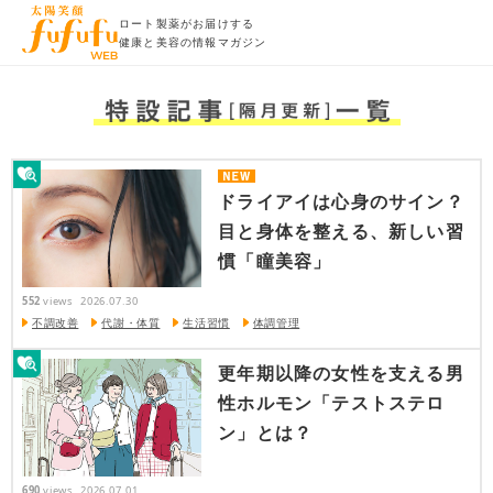
ロート製薬がお届けする
健康と美容の情報マガジン
ドライアイは心身のサイン？
目と身体を整える、新しい習
慣「瞳美容」
552
views
2026.07.30
不調改善
代謝・体質
生活習慣
体調管理
更年期以降の女性を支える男
性ホルモン「テストステロ
ン」とは？
690
views
2026.07.01