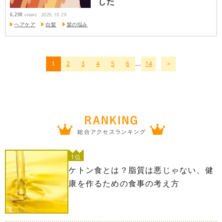
した
6,298
views
2025.10.29
ヘアケア
白髪
髪の悩み
1
2
3
4
5
6
...
14
1位
ケトン食とは？脂質は悪じゃない、健
康を作るための食事の考え方