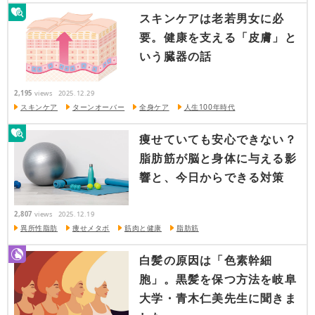
スキンケアは老若男女に必
要。健康を支える「皮膚」と
いう臓器の話
2,195
views
2025.12.29
スキンケア
ターンオーバー
全身ケア
人生100年時代
痩せていても安心できない？
脂肪筋が脳と身体に与える影
響と、今日からできる対策
2,807
views
2025.12.19
異所性脂肪
痩せメタボ
筋肉と健康
脂肪筋
白髪の原因は「色素幹細
胞」。黒髪を保つ方法を岐阜
大学・青木仁美先生に聞きま