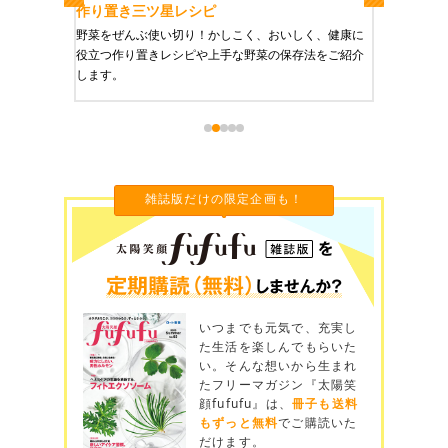
作り置き三ツ星レシピ
作り置き
りやすい
野菜をぜんぶ使い切り！かしこく、おいしく、健康に
栄養豊富
役立つ作り置きレシピや上手な野菜の保存法をご紹介
ご紹介し
します。
雑誌版だけの限定企画も！
いつまでも元気で、充実し
た生活を楽しんでもらいた
い。そんな想いから生まれ
たフリーマガジン『太陽笑
顔fufufu』は、
冊子も送料
もずっと無料
でご購読いた
だけます。