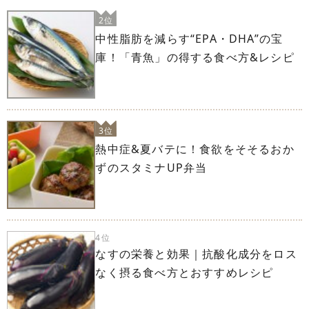
2位
中性脂肪を減らす“EPA・DHA”の宝
庫！「青魚」の得する食べ方&レシピ
3位
熱中症&夏バテに！食欲をそそるおか
ずのスタミナUP弁当
4位
なすの栄養と効果｜抗酸化成分をロス
なく摂る食べ方とおすすめレシピ