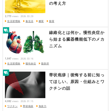
の考え方
2,773
views
2026.03.29
生活習慣病
食生活
糖質
脂質
線維化とは何か。慢性炎症か
ら始まる臓器機能低下のメカ
ニズム
1,847
views
2026.03.16
生活習慣病
慢性炎症
脂肪肝
帯状疱疹｜後悔する前に知っ
てほしい、原因・仕組みとワ
クチンの話
4,082
views
2026.01.15
ワクチン
帯状疱疹
免疫力