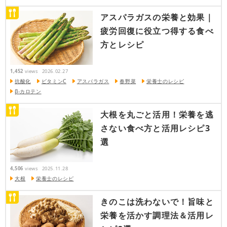
アスパラガスの栄養と効果｜
疲労回復に役立つ得する食べ
方とレシピ
1,452
views
2026.02.27
抗酸化
ビタミンC
アスパラガス
春野菜
栄養士のレシピ
β-カロテン
大根を丸ごと活用！栄養を逃
さない食べ方と活用レシピ3
選
4,506
views
2025.11.28
大根
栄養士のレシピ
きのこは洗わないで！旨味と
栄養を活かす調理法＆活用レ