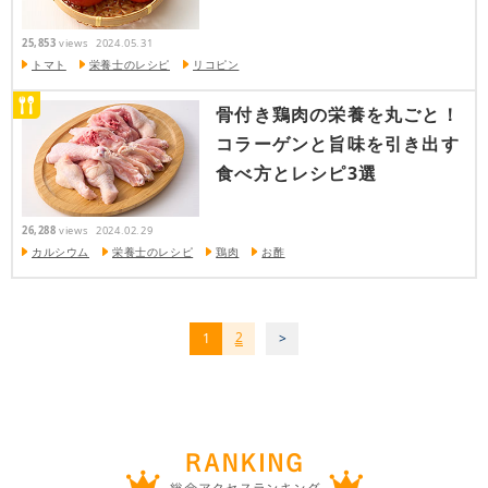
25,853
views
2024.05.31
トマト
栄養士のレシピ
リコピン
骨付き鶏肉の栄養を丸ごと！
コラーゲンと旨味を引き出す
食べ方とレシピ3選
26,288
views
2024.02.29
カルシウム
栄養士のレシピ
鶏肉
お酢
2
1