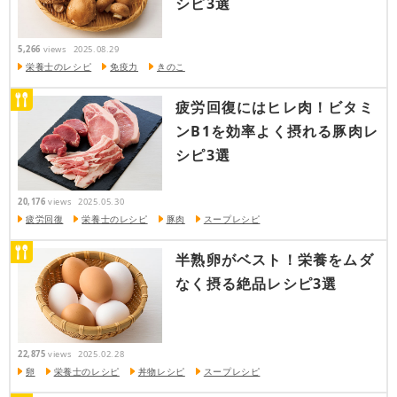
シピ3選
5,266
views
2025.08.29
栄養士のレシピ
免疫力
きのこ
疲労回復にはヒレ肉！ビタミ
ンB1を効率よく摂れる豚肉レ
シピ3選
20,176
views
2025.05.30
疲労回復
栄養士のレシピ
豚肉
スープレシピ
半熟卵がベスト！栄養をムダ
なく摂る絶品レシピ3選
22,875
views
2025.02.28
卵
栄養士のレシピ
丼物レシピ
スープレシピ