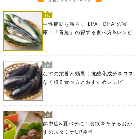
1位
中性脂肪を減らす“EPA・DHA”の宝
庫！「青魚」の得する食べ方&レシピ
2位
なすの栄養と効果｜抗酸化成分をロス
なく摂る食べ方とおすすめレシピ
3位
熱中症&夏バテに！食欲をそそるおか
ずのスタミナUP弁当