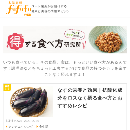
ロート製薬がお届けする
健康と美容の情報マガジン
いつも食べている、その食品。実は、もっといい食べ方があるんで
す！調理法などをちょっと工夫するだけで食品の持つチカラを余す
ことなく摂れますよ！
なすの栄養と効果｜抗酸化成
分をロスなく摂る食べ方とお
すすめレシピ
1,316
views
2026.05.30
アンチエイジング
食生活