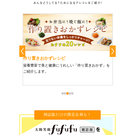
作り置きおかずレシピ
魔法の
、健康に
栄養豊富で美と健康にうれしい「作り置きおかず」を
たった1
をご紹介
ご紹介します。
に未来を
雑誌版だけの限定企画も！