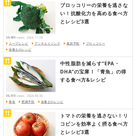
ブロッコリーの栄養を逃さな
い！抗酸化力を高める食べ方
とレシピ3選
24,405
views
2024.11.29
スープレシピ
アンチエイジング
風邪予防
ブロッコリー
栄養士のレシピ
中性脂肪を減らす“EPA・
DHA”の宝庫！「青魚」の得
する食べ方&レシピ
56,410
views
2024.08.30
青魚
肥満予防
栄養士のレシピ
トマトの栄養を逃さない！リ
コピンを効率よく摂る食べ方
とレシピ3選