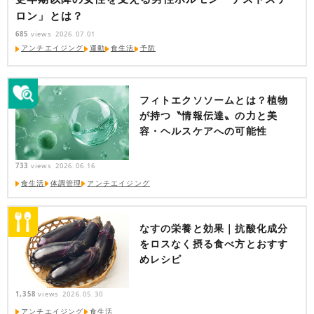
ロン」とは？
685
views
2026.07.01
アンチエイジング
運動
食生活
予防
フィトエクソソームとは？植物
が持つ〝情報伝達〟の力と美
容・ヘルスケアへの可能性
733
views
2026.06.16
食生活
体調管理
アンチエイジング
なすの栄養と効果｜抗酸化成分
をロスなく摂る食べ方とおすす
めレシピ
1,358
views
2026.05.30
アンチエイジング
食生活