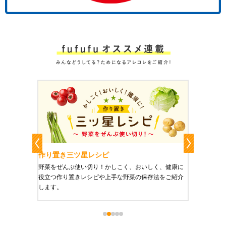
レシピ
作り置きおかずレシピ
り！かしこく、おいしく、健康に
栄養豊富で美と健康にうれしい「作り置き
ピや上手な野菜の保存法をご紹介
ご紹介します。