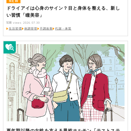
ドライアイは心身のサイン？目と身体を整える、新し
い習慣「瞳美容」
538
views
2026.07.30
生活習慣
体調管理
不調改善
代謝・体質
更年期以降の女性を支える男性ホルモン「テストステ