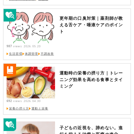
更年期の口臭対策｜薬剤師が教
える舌ケア・唾液ケアのポイン
ト
987
views
2026.05.20
生活習慣
体調管理
不調改善
運動時の栄養の摂り方｜トレー
ニング効果を高める食事とタイ
ミング
692
views
2026.04.30
栄養の摂り方
運動と栄養
子どもの近視を、諦めない。進