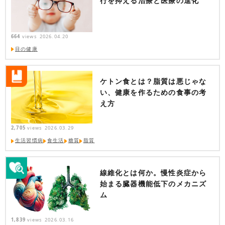
行を抑える治療と医療の進化
664
views
2026.04.20
目の健康
ケトン食とは？脂質は悪じゃな
い、健康を作るための食事の考
え方
2,705
views
2026.03.29
生活習慣病
食生活
糖質
脂質
線維化とは何か。慢性炎症から
始まる臓器機能低下のメカニズ
ム
1,839
views
2026.03.16