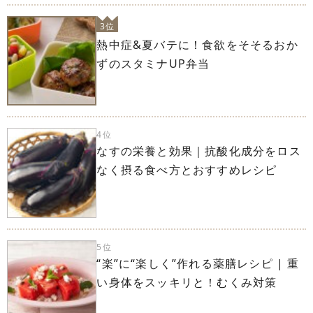
3位
熱中症&夏バテに！食欲をそそるおか
ずのスタミナUP弁当
4位
なすの栄養と効果｜抗酸化成分をロス
なく摂る食べ方とおすすめレシピ
5位
“楽”に“楽しく”作れる薬膳レシピ | 重
い身体をスッキリと！むくみ対策