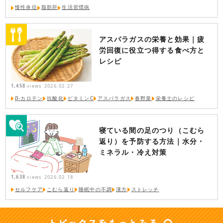
慢性炎症
脂肪肝
生活習慣病
アスパラガスの栄養と効果｜疲
労回復に役立つ得する食べ方と
レシピ
1,458
views
2026.02.27
β-カロテン
抗酸化
ビタミンC
アスパラガス
春野菜
栄養士のレシピ
寝ている間の足のつり（こむら
返り）を予防する方法｜水分・
ミネラル・冷え対策
1,638
views
2026.02.18
セルフケア
こむら返り
睡眠中の不調
漢方
ストレッチ