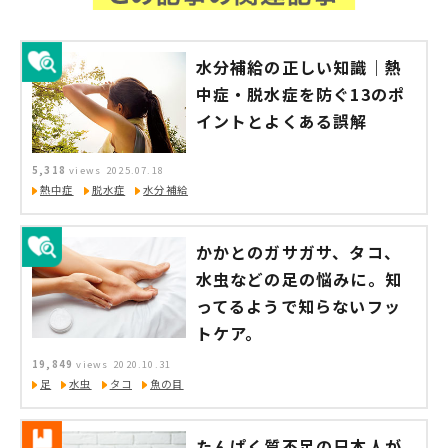
水分補給の正しい知識｜熱
中症・脱水症を防ぐ13のポ
イントとよくある誤解
5,318
views
2025.07.18
熱中症
脱水症
水分補給
かかとのガサガサ、タコ、
水虫などの足の悩みに。知
ってるようで知らないフッ
トケア。
19,849
views
2020.10.31
足
水虫
タコ
魚の目
たんぱく質不足の日本人が