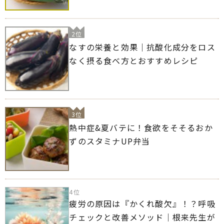
2位
なすの栄養と効果｜抗酸化成分をロス
なく摂る食べ方とおすすめレシピ
3位
熱中症&夏バテに！食欲をそそるおか
ずのスタミナUP弁当
4位
疲労の原因は『かくれ酸欠』！？呼吸
チェックと改善メソッド｜根来先生が