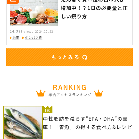
増加中！？1日の必要量と正
しい摂り方
14,379
views
2024.10.22
栄養
タンパク質
1位
中性脂肪を減らす“EPA・DHA”の宝
庫！「青魚」の得する食べ方&レシピ