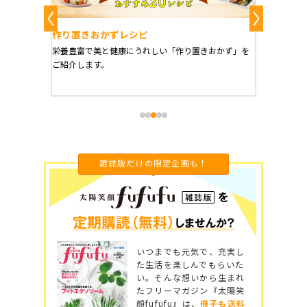
作り置きおかずレシピ
魔法の
、健康に
栄養豊富で美と健康にうれしい「作り置きおかず」を
たった1
をご紹介
ご紹介します。
に未来を
雑誌版だけの限定企画も！
いつまでも元気で、充実し
た生活を楽しんでもらいた
い。そんな想いから生まれ
たフリーマガジン『太陽笑
顔fufufu』は、
冊子も送料