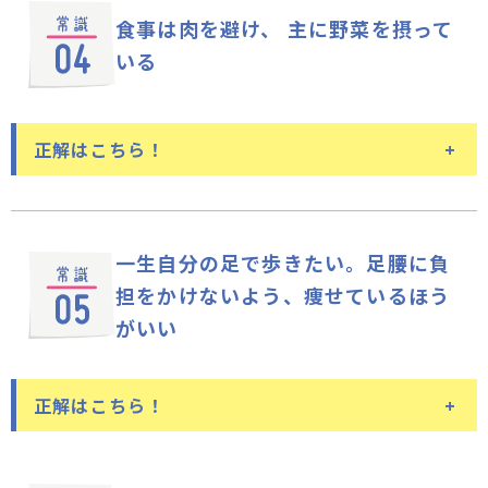
食事は肉を避け、
主に野菜を摂って
高まると考えられます。長生きするには、BMIでの普
通体重を維持しましょう。
いる
カロリー過多になるため、肥満の人は間食を控えたほ
うがいいでしょう。ただ、痩せ過ぎの人は、食事量が
少なく栄養が不足しがちなため、三食で摂れなかった
正解はこちら！
栄養を間食で補う、という考え方もできます。高齢者
は食が細く、痩せ過ぎになりやすいため、間食を活用
して好きなものを楽しんで食べましょう。
肉を避けるなど偏った食事内容は、
低栄養状態になる可能性も
一生自分の足で歩きたい。
足腰に負
担をかけないよう、
痩せているほう
肉は脂肪が多く太りやすい、野菜はヘルシーというイ
がいい
メージがあるかもしれませんが、偏った食事では低栄
養状態になり、健康に悪影響。年代を問わずバランス
よく食べることが大切です。栄養価の高い10の食品群
正解はこちら！
の頭の文字をとった「さぁ、にぎやかにいただく」と
いう標語があります。これらを摂ることで、栄養素密
痩せ過ぎると、
骨折しやすくなりま