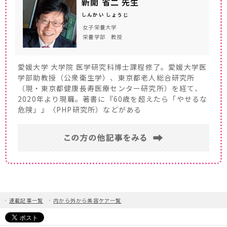
新開 省二 先生
う。
しんかい しょうじ
女子栄養大学
栄養学部 教授
愛媛大学 大学院 医学研究科博士課程修了。愛媛大学医
学部助教授（公衆衛生学）、東京都老人総合研究所
（現・東京都健康長寿医療センター研究所）を経て、
2020年より現職。著書に『60歳を超えたら「やせるな
危険」』（PHP研究所）などがある
連載記事一覧
内から外から美容ケア一覧