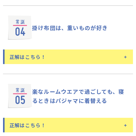
枕です。身体に合わせて、首を支えられる高さのもの
柔らかさは必要ですが、それだけで
を選ぶようにしましょう。さらに横向き寝になったと
は不十分
きには、肩の高さの分だけ隙間が大きくなりますか
掛け布団は、重いものが好き
ら、その高さにも対応できるものがよりよいと言えま
立っているときの人間の背骨は、なだらかなS字型を
す。中央部分が低く、両サイドが高くなっている横向
描いています。寝ている間も、このS字カーブを維持
き寝に対応している枕もあります。
できるのが理想。そのために、敷き寝具は、柔らか過
正解はこちら！
ぎても硬過ぎてもよくありません。柔らか過ぎるとお
尻など重い部分が沈み込みますし、硬過ぎても肩やお
尻などで身体全体を支えることになり、負担がかかっ
重いものも悪くはありませんが、
寝
てしまうからです。さらに寝返りの回数が増え（※一
返りをしにくくなってしまいます
楽なルームウエアで過ごしても、
寝
晩に20～30回が適切）、睡眠の妨げにもつながりま
す。適度に身体が寝具に沈み、立っているときと同じ
るときはパジャマに着替える
掛け布団は、基本的に重さを感じないものがよいとさ
ように背骨がS字カーブを描けるものがよい敷き寝具
れています。それは、寝返りを打ちやすくするため。
だと言えます。起床時に身体に痛みがある場合は、敷
同じ姿勢で寝ていると、血液が一部分に溜まりやすく
き寝具を見直してみるとよいでしょう。
正解はこちら！
なり、血行が悪くなります。それを防ぐためにも寝返
りが必要なのです。重い布団は密着感があり、安心が