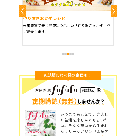
作り置きおかずレシピ
魔法の
、健康に
栄養豊富で美と健康にうれしい「作り置きおかず」を
たった1
をご紹介
ご紹介します。
に未来を
雑誌版だけの限定企画も！
いつまでも元気で、充実し
た生活を楽しんでもらいた
い。そんな想いから生まれ
たフリーマガジン『太陽笑