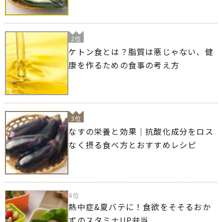
2位
ケトン食とは？脂質は悪じゃない、健
康を作るための食事の考え方
3位
なすの栄養と効果｜抗酸化成分をロス
なく摂る食べ方とおすすめレシピ
4位
熱中症&夏バテに！食欲をそそるおか
ずのスタミナUP弁当