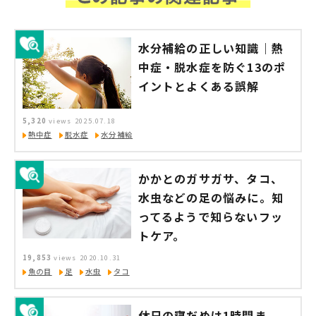
水分補給の正しい知識｜熱
中症・脱水症を防ぐ13のポ
イントとよくある誤解
5,320
views
2025.07.18
熱中症
脱水症
水分補給
かかとのガサガサ、タコ、
水虫などの足の悩みに。知
ってるようで知らないフッ
トケア。
19,853
views
2020.10.31
魚の目
足
水虫
タコ
休日の寝だめは1時間ま