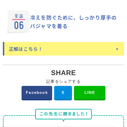
得られると言う人も多いのですが、実は軽い布団で
着替えるという行動が、
入眠のしや
も、しなやかに身体に密着し隙間が空かない掛け布団
すさにつながります
冷えを防ぐために、
しっかり厚手の
もあります。重い布団が睡眠の妨げになるとは言えま
パジャマを着る
せんが、寝返りを打ちやすくするという意味で、軽い
パジャマに着替えるという行動は、脳に「これから眠
ほうがいいと言えます。
るんだ」と認識させるために必要なこと。例えば、ベ
ッドでスマートフォンを見るという習慣があると、脳
正解はこちら！
が「ベッドはスマートフォンを見るところ」だと認識
してしまいます。眠るための習慣を持つことはとても
厚手のものは、
睡眠中の身体の動
重要なのです。どんなに動きやすい服装であったとし
SHARE
きの妨げに
ても、寝るときはパジャマに着替えるほうがよいでし
記事をシェアする
ょう。
パジャマなどナイトウェアは、寝返りを打ちやすくす
Facebook
X
LINE
るために動きやすいものが理想。厚手のものや、すべ
りの悪い素材だと睡眠中の身体の動きを妨げることに
つながります。寒い場合はエアコンや、暖かい羽毛布
団を使うことをおすすめします。ナイトウェアを選ぶ