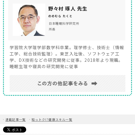
ときは、身体を締めつけず、ゆとりがあるものを。ベ
野々村 琢人 先生
ッドの中にいるときの温度や湿度が一定であることも
ののむら たくと
良質な睡眠の条件のひとつですから、吸水性や透湿性
日本睡眠科学研究所
が高いものがいいでしょう。素材でいえば、シルクや
所長
オーガニックコットンが理想だと言えます。また、夏
でも長い袖・丈のパジャマがおすすめ。汗を吸いとっ
学習院大学理学部数学科卒業。理学修士、技術士（情報
てくれるので、快適な睡眠につながります。
工学、総合技術監理）。東芝入社後、ソフトウェア工
学、DX技術などの研究開発に従事。2018年より現職。
睡眠生理や寝具の研究開発に従事
連載記事一覧
知っトク!?健康スキル一覧