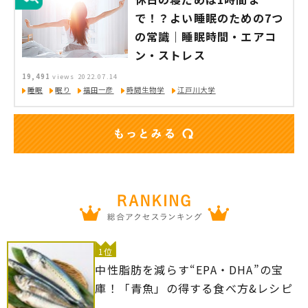
で！？よい睡眠のための7つ
の常識｜睡眠時間・エアコ
ン・ストレス
19,491
views
2022.07.14
睡眠
眠り
福田一彦
時間生物学
江戸川大学
1位
中性脂肪を減らす“EPA・DHA”の宝
庫！「青魚」の得する食べ方&レシピ