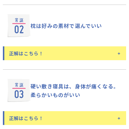
枕は必要。
使わないことでもしわ
の原因に！
枕は好みの素材で選んでいい
高過ぎる枕は、首にしわができる原因になることもあ
りますが、低過ぎる、あるいは枕を使わないことで
も、首の後ろ側のしわになる可能性があります。加え
正解はこちら！
て、睡眠の妨げや、肩こりや首の痛みにもつながりま
すので、枕の使用をおすすめします。枕がない状態で
仰向けになると、首の後ろや後頭部に隙間ができ、身
素材は好みでOK。
重要なのは、高
体に無駄な力が入ってしまいます。それが、睡眠の妨
さです
硬い敷き寝具は、身体が痛くなる。
げや、肩こり、首の痛みの原因になってしまうので
す。枕は、頭をのせるものではなく、首を支えるも
柔らかいものがいい
羽根、羽毛、パイプ、わた、ウレタンなど、枕にはさ
の。首の後ろや後頭部にできる隙間をぴったりと埋め
まざまな素材がありますね。ご自身が気持ちよいと感
る枕が理想的です。
じる素材を選ぶとよいでしょう。ただ、身体に合って
正解はこちら！
いることが、快眠の条件のひとつ。先ほどお伝えした
ように、首と後頭部にできる隙間を埋めるのが理想の