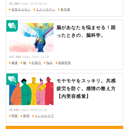
25,488
views
2023.06.21
女性ホルモン
エストロゲン
更年期
脳があなたを悩ませる！困
ったときの、脳科学。
147,595
views
2017.12.14
健康
脳
記憶力
悩み
体調管理
モヤモヤをスッキリ。共感
疲労を防ぐ。感情の整え方
【内受容感覚】
25,883
views
2023.12.21
呼吸
感情
メンタルケア