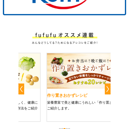
作り置きおかずレシピ
魔法の
、健康に
栄養豊富で美と健康にうれしい「作り置きおかず」を
たった1
をご紹介
ご紹介します。
に未来を