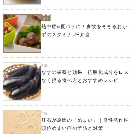
3位
熱中症&夏バテに！食欲をそそるおか
ずのスタミナUP弁当
4位
なすの栄養と効果｜抗酸化成分をロス
なく摂る食べ方とおすすめレシピ
5位
耳石が原因の「めまい」｜良性発作性
頭位めまい症の予防と対策