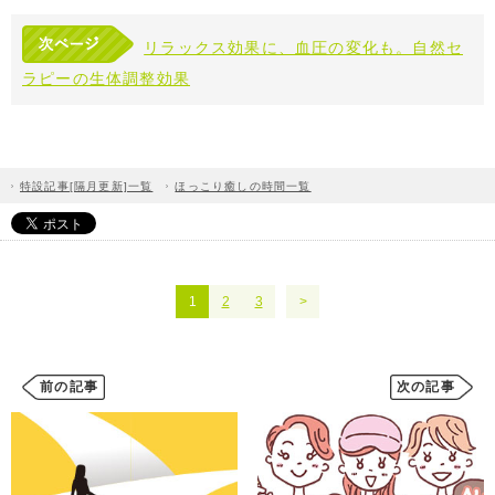
リラックス効果に、血圧の変化も。自然セ
ラピーの生体調整効果
特設記事[隔月更新]一覧
ほっこり癒しの時間一覧
1
2
3
前の記事
次の記事