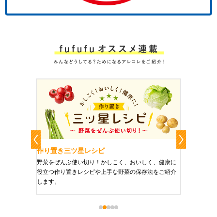
作り置き三ツ星レシピ
作り置きお
すい
野菜をぜんぶ使い切り！かしこく、おいしく、健康に
栄養豊富で美
役立つ作り置きレシピや上手な野菜の保存法をご紹介
ご紹介します
します。