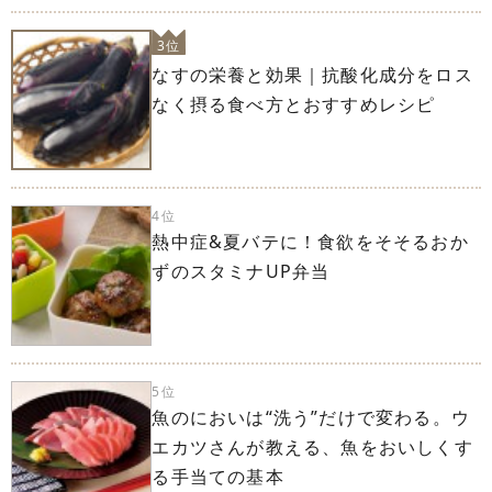
3位
なすの栄養と効果｜抗酸化成分をロス
なく摂る食べ方とおすすめレシピ
4位
熱中症&夏バテに！食欲をそそるおか
ずのスタミナUP弁当
5位
魚のにおいは“洗う”だけで変わる。ウ
エカツさんが教える、魚をおいしくす
る手当ての基本