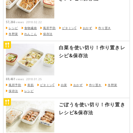
57,266
views
2018.02.22
レシピ
食物繊維
風邪予防
ビタミンC
おかず
作り置き
冬野菜
れんこん
保存法
白菜を使い切り！作り置きレ
シピ&保存法
69,461
views
2018.01.25
風邪予防
美肌
ビタミンC
白菜
おかず
作り置き
冬野菜
保存法
レシピ
ごぼうを使い切り！作り置き
レシピ&保存法