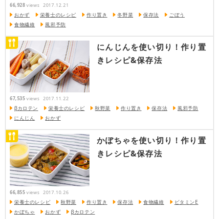
66,928
views
2017.12.21
おかず
栄養士のレシピ
作り置き
冬野菜
保存法
ごぼう
食物繊維
風邪予防
にんじんを使い切り！作り置
きレシピ&保存法
67,535
views
2017.11.22
βカロテン
栄養士のレシピ
秋野菜
作り置き
保存法
風邪予防
にんじん
おかず
かぼちゃを使い切り！作り置
きレシピ&保存法
66,855
views
2017.10.26
栄養士のレシピ
秋野菜
作り置き
保存法
食物繊維
ビタミンE
かぼちゃ
おかず
βカロテン