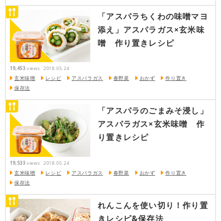
「アスパラちくわの味噌マヨ
添え」アスパラガス×玄米味
噌 作り置きレシピ
19,453
views
2018.05.24
玄米味噌
レシピ
アスパラガス
春野菜
おかず
作り置き
保存法
「アスパラのごまみそ浸し」
アスパラガス×玄米味噌 作
り置きレシピ
19,533
views
2018.05.24
玄米味噌
レシピ
アスパラガス
春野菜
おかず
作り置き
保存法
れんこんを使い切り！作り置
きレシピ&保存法