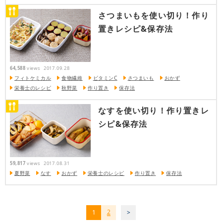
さつまいもを使い切り！作り
置きレシピ&保存法
64,588
views
2017.09.28
フィトケミカル
食物繊維
ビタミンC
さつまいも
おかず
栄養士のレシピ
秋野菜
作り置き
保存法
なすを使い切り！作り置きレ
シピ&保存法
59,817
views
2017.08.31
夏野菜
なす
おかず
栄養士のレシピ
作り置き
保存法
2
1