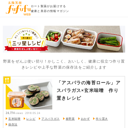
ロート製薬がお届けする
健康と美容の情報マガジン
野菜をぜんぶ使い切り！かしこく、おいしく、健康に役立つ作り置
きレシピや上手な野菜の保存法をご紹介します
「アスパラの海苔ロール」ア
スパラガス×玄米味噌 作り
置きレシピ
24,774
views
2018.05.24
玄米味噌
レシピ
アスパラガス
春野菜
おかず
作り置き
保存法