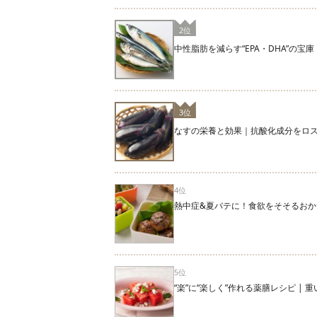
2位
中性脂肪を減らす“EPA・DHA”の
3位
なすの栄養と効果｜抗酸化成分をロ
4位
熱中症&夏バテに！食欲をそそるおか
5位
“楽”に“楽しく”作れる薬膳レシピ |