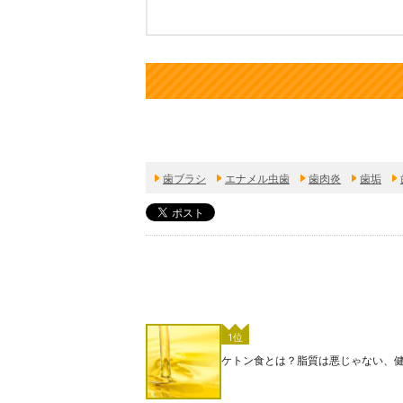
歯ブラシ
エナメル虫歯
歯肉炎
歯垢
1位
ケトン食とは？脂質は悪じゃない、