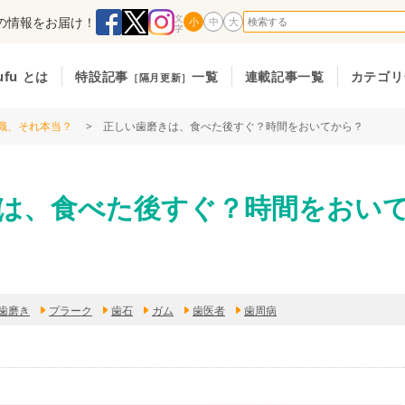
の情報をお届け！
小
中
大
ufu とは
特設記事
一覧
連載記事一覧
カテゴリ
［隔月更新］
識、それ本当？
> 正しい歯磨きは、食べた後すぐ？時間をおいてから？
は、食べた後すぐ？時間をおい
歯磨き
プラーク
歯石
ガム
歯医者
歯周病