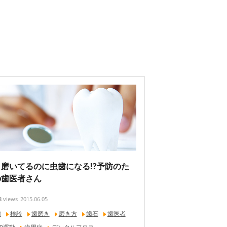
磨いてるのに虫歯になる!?予防のた
の歯医者さん
8
views
2015.06.05
歯
検診
歯磨き
磨き方
歯石
歯医者