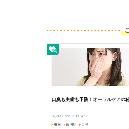
口臭も虫歯も予防！オーラルケアの
86,747
views
2019.04.17
虫歯
歯周病
口臭