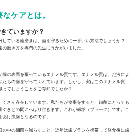
要なケアとは。
できていますか？
日している歯磨きは、歯を守るために一番いい方法でしょうか？
歯の磨き方を専門の先生にうかがいました。
が歯の表面を覆っているエナメル質です。エナメル質は、だ液によ
私たちの歯を守ってくれています。しかし、実はこのエナメル質、
減ってしまうことをご存知でしたか？
たくさん存在しています。私たちが食事をすると、細菌にとっても
歯ぐきとの間にへばり付きます。これが歯垢（プラーク）です。こ
をあけ虫歯となるのです。
口の中の細菌を減らすこと。近年は歯ブラシを携帯して昼食後に歯