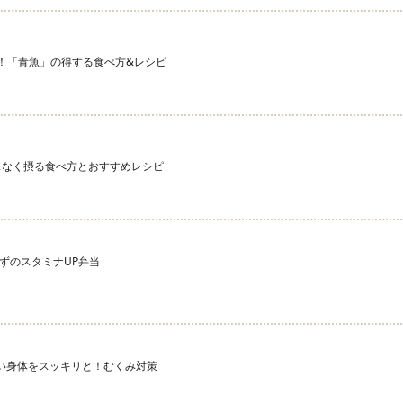
宝庫！「青魚」の得する食べ方&レシピ
スなく摂る食べ方とおすすめレシピ
ずのスタミナUP弁当
 重い身体をスッキリと！むくみ対策