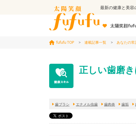
最新の健康と美容
太陽笑顔fuf
fufufu TOP
>
連載記事一覧
>
あなたの常
正しい歯磨き
歯ブラシ
エナメル虫歯
歯肉炎
歯垢