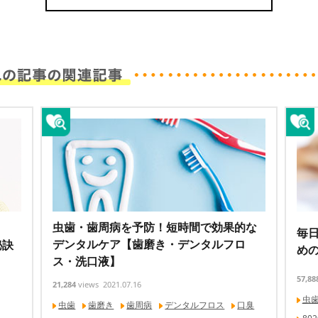
虫歯・歯周病を予防！短時間で効果的な
毎日
デンタルケア【歯磨き・デンタルフロ
秘訣
め
ス・洗口液】
57,88
21,284
views
2021.07.16
虫
虫歯
歯磨き
歯周病
デンタルフロス
口臭