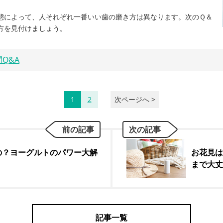
態によって、人それぞれ一番いい歯の磨き方は異なります。次のＱ＆
方を見付けましょう。
Q&A
1
2
次ページへ >
前の記事
次の記事
の？ヨーグルトのパワー大解
お花見は
まで大丈
記事一覧