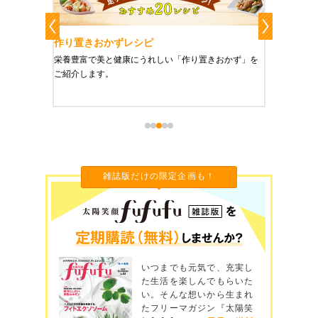
作り置きおかずレシピ
魔法の
、健康に
栄養豊富で美と健康にうれしい「作り置きおかず」を
たった1
をご紹介
ご紹介します。
に未来を
雑誌版だけの限定企画も！
いつまでも元気で、充実し
た生活を楽しんでもらいた
い。そんな想いから生まれ
たフリーマガジン『太陽笑