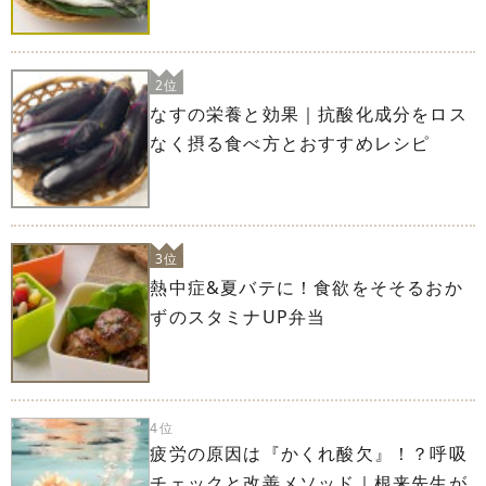
2位
なすの栄養と効果｜抗酸化成分をロス
なく摂る食べ方とおすすめレシピ
3位
熱中症&夏バテに！食欲をそそるおか
ずのスタミナUP弁当
4位
疲労の原因は『かくれ酸欠』！？呼吸
チェックと改善メソッド｜根来先生が