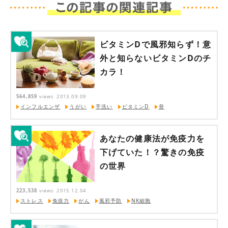
ビタミンDで風邪知らず！意
外と知らないビタミンDのチ
カラ！
564,859
views
2013.09.09
インフルエンザ
うがい
手洗い
ビタミンD
骨
あなたの健康法が免疫力を
下げていた！？驚きの免疫
の世界
223,538
views
2015.12.04
ストレス
免疫力
がん
風邪予防
NK細胞