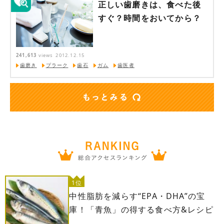
正しい歯磨きは、食べた後
すぐ？時間をおいてから？
241,613
views
2012.12.15
歯磨き
プラーク
歯石
ガム
歯医者
1位
中性脂肪を減らす“EPA・DHA”の宝
庫！「青魚」の得する食べ方&レシピ