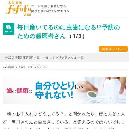
ロート製薬がお届けする
健康と美容の情報マガジン
毎日磨いてるのに虫歯になる!?予防の
ための歯医者さん
（1/3）
掲載号 vol.21
特設記事[隔月更新]一覧
知っトク!?健康スキル一覧
57,888
views
2015.06.05
「歯のお手入れはどうしてる？」と聞かれたら、ほとんどの人
が「毎日きちんと歯磨きしている」と答えるのではないでしょ