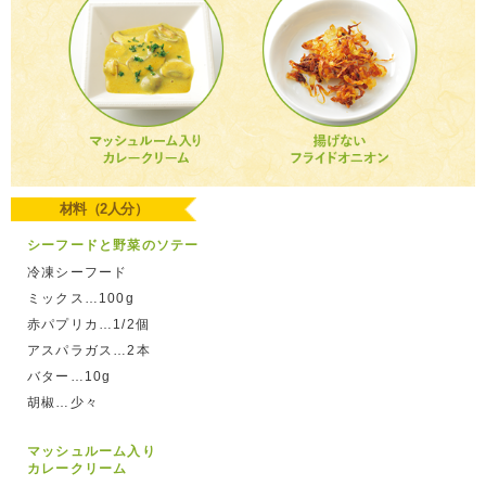
材料（2人分）
シーフードと野菜のソテー
冷凍シーフード
ミックス…100g
赤パプリカ…1/2個
アスパラガス…2本
バター…10g
胡椒…少々
マッシュルーム入り
カレークリーム