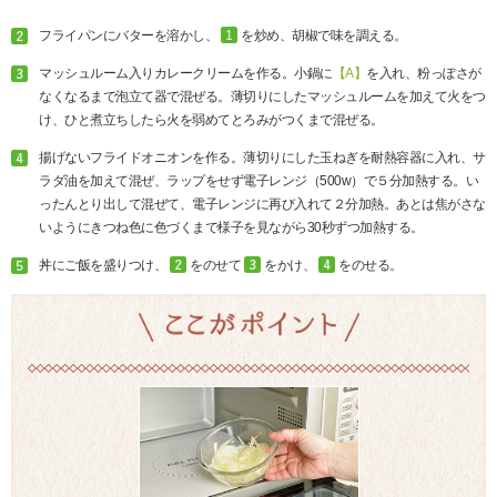
フライパンにバターを溶かし、
を炒め、胡椒で味を調える。
マッシュルーム入りカレークリームを作る。小鍋に
【A】
を入れ、粉っぽさが
なくなるまで泡立て器で混ぜる。薄切りにしたマッシュルームを加えて火をつ
け、ひと煮立ちしたら火を弱めてとろみがつくまで混ぜる。
揚げないフライドオニオンを作る。薄切りにした玉ねぎを耐熱容器に入れ、サ
ラダ油を加えて混ぜ、ラップをせず電子レンジ（500w）で５分加熱する。い
ったんとり出して混ぜて、電子レンジに再び入れて２分加熱。あとは焦がさな
いようにきつね色に色づくまで様子を見ながら30秒ずつ加熱する。
丼にご飯を盛りつけ、
をのせて
をかけ、
をのせる。