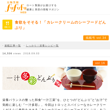
ロート製薬がお届けする
健康と美容の情報マガジン
食欲をそそる！「カレークリームのシーフードどん
ぶり」
掲載号 vol.34
連載記事一覧
しっかり！栄養レシピ一覧
14,536
views
2018.09.03
vol.16
栄養バランスの整った和食“一汁三菜”を、ひとつの“どんぶり”と“お汁”で
気軽に楽しむ『一汁多彩』。今回はトロッとスパイシーなカレークリー
ムがさらに食欲をそそる「カレークリームのシーフードどんぶり」をご