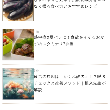
なく摂る食べ方とおすすめレシピ
4位
熱中症&夏バテに！食欲をそそるおか
ずのスタミナUP弁当
5位
疲労の原因は『かくれ酸欠』！？呼吸
チェックと改善メソッド｜根来先生が
解説