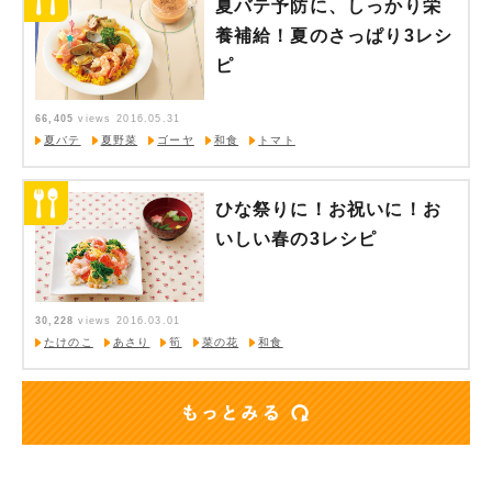
夏バテ予防に、しっかり栄
養補給！夏のさっぱり3レシ
ピ
66,405
views
2016.05.31
夏バテ
夏野菜
ゴーヤ
和食
トマト
ひな祭りに！お祝いに！お
いしい春の3レシピ
30,228
views
2016.03.01
たけのこ
あさり
筍
菜の花
和食