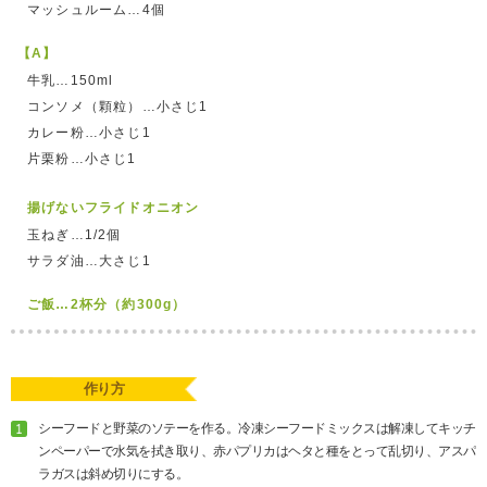
マッシュルーム…4個
【A】
牛乳…150ml
コンソメ（顆粒）…小さじ1
カレー粉…小さじ1
片栗粉…小さじ1
揚げないフライドオニオン
玉ねぎ…1/2個
サラダ油…大さじ1
ご飯…2杯分（約300g）
作り方
シーフードと野菜のソテーを作る。冷凍シーフードミックスは解凍してキッチ
ンペーパーで水気を拭き取り、赤パプリカはヘタと種をとって乱切り、アスパ
ラガスは斜め切りにする。