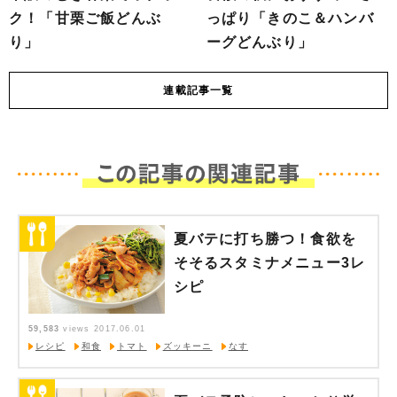
ク！「甘栗ご飯どんぶ
っぱり「きのこ＆ハンバ
り」
ーグどんぶり」
連載
記事一覧
夏バテに打ち勝つ！食欲を
そそるスタミナメニュー3レ
シピ
59,583
views
2017.06.01
レシピ
和食
トマト
ズッキーニ
なす