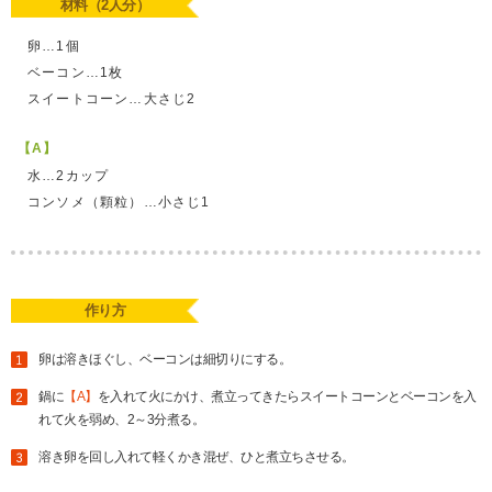
材料（2人分）
卵…1個
ベーコン…1枚
スイートコーン…大さじ2
【A】
水…2カップ
コンソメ（顆粒）…小さじ1
作り方
卵は溶きほぐし、ベーコンは細切りにする。
鍋に
【A】
を入れて火にかけ、煮立ってきたらスイートコーンとベーコンを入
れて火を弱め、2～3分煮る。
溶き卵を回し入れて軽くかき混ぜ、ひと煮立ちさせる。