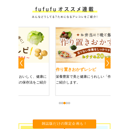
作り置きおかずレシピ
魔法の
、健康に
栄養豊富で美と健康にうれしい「作り置きおかず」を
たった1
をご紹介
ご紹介します。
に未来を
雑誌版だけの限定企画も！