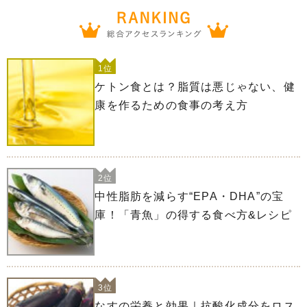
1位
ケトン食とは？脂質は悪じゃない、健
康を作るための食事の考え方
2位
中性脂肪を減らす“EPA・DHA”の宝
庫！「青魚」の得する食べ方&レシピ
3位
なすの栄養と効果｜抗酸化成分をロス