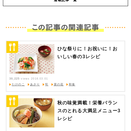
ひな祭りに！お祝いに！お
いしい春の3レシピ
30,225
views
2016.03.01
たけのこ
あさり
筍
菜の花
和食
秋の味覚満載！栄養バラン
スのとれる大満足メニュー3
レシピ