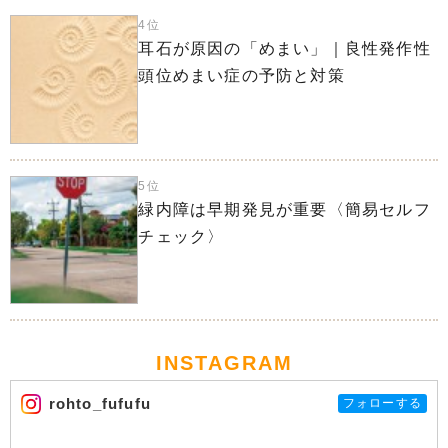
4位
耳石が原因の「めまい」｜良性発作性
頭位めまい症の予防と対策
5位
緑内障は早期発見が重要〈簡易セルフ
チェック〉
INSTAGRAM
rohto_fufufu
フォローする