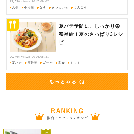
63,938
views
2017.09.07
大根
小松菜
なす
さつまいも
にんじん
夏バテ予防に、しっかり栄
養補給！夏のさっぱり3レシ
ピ
66,405
views
2016.05.31
夏バテ
夏野菜
ゴーヤ
和食
トマト
1位