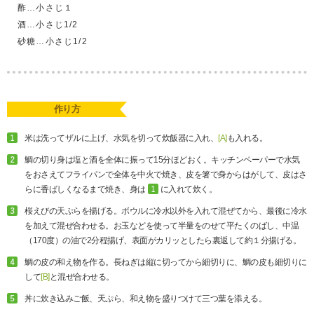
酢…小さじ１
酒…小さじ1/2
砂糖…小さじ1/2
作り方
米は洗ってザルに上げ、水気を切って炊飯器に入れ、
[A]
も入れる。
鯛の切り身は塩と酒を全体に振って15分ほどおく。キッチンペーパーで水気
をおさえてフライパンで全体を中火で焼き、皮を箸で身からはがして、皮はさ
らに香ばしくなるまで焼き、身は
に入れて炊く。
桜えびの天ぷらを揚げる。ボウルに冷水以外を入れて混ぜてから、最後に冷水
を加えて混ぜ合わせる。お玉などを使って半量をのせて平たくのばし、中温
（170度）の油で2分程揚げ、表面がカリッとしたら裏返して約１分揚げる。
鯛の皮の和え物を作る。長ねぎは縦に切ってから細切りに、鯛の皮も細切りに
して
[B]
と混ぜ合わせる。
丼に炊き込みご飯、天ぷら、和え物を盛りつけて三つ葉を添える。