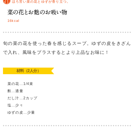
ほろ苦い菜の花とゆずが香り立つ。
16kcal
旬の菜の花を使った春を感じるスープ。ゆずの皮をきざん
で入れ、風味をプラスするとより上品なお味に！
材料（2人分）
菜の花…1/4束
麩…適量
だし汁…2カップ
塩…少々
ゆずの皮…少量