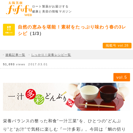
ロート製薬がお届けする
健康と美容の情報マガジン
自然の恵みを堪能！素材をたっぷり味わう春の3レ
シピ
（1/3）
掲載号 vol.28
連載記事一覧
しっかり！栄養レシピ一覧
51,093
views
2017.03.01
vol.5
栄養バランスの整った和食“一汁三菜”を、ひとつの“どんぶ
り”と“お汁”で気軽に楽しむ『一汁多彩』。今回は「鯛の切り