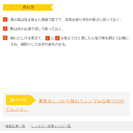
作り方
菜の花は塩を加えた熱湯で茹でて、水気を絞り半分の長さに切っておく。
麩は水かお湯で戻して絞っておく。
鍋にだし汁を煮立て、
と
を加えてひと煮したら塩で味を調えてお椀に
入れ、細切りしたゆずの皮をのせる。
素材をしっかり味わうシンプルな味つけの
どんぶり。
連載記事一覧
しっかり！栄養レシピ一覧