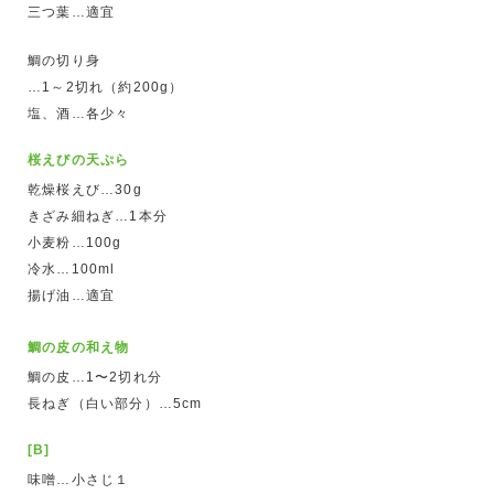
三つ葉…適宜
鯛の切り身
…1～2切れ（約200g）
塩、酒…各少々
桜えびの天ぷら
乾燥桜えび…30g
きざみ細ねぎ…1本分
小麦粉…100g
冷水…100ml
揚げ油…適宜
鯛の皮の和え物
鯛の皮…1〜2切れ分
長ねぎ（白い部分）…5cm
[B]
味噌…小さじ１