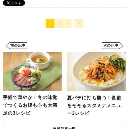
1
2
3
前の記事
次の記事
手軽で華やか！冬の味覚
夏バテに打ち勝つ！食欲
でつくるお腹も心も大満
をそそるスタミナメニュ
足の3レシピ
ー3レシピ
連載
記事一覧