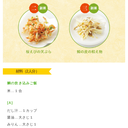
材料（2人分）
鯛の炊き込みご飯
米…１合
[A]
だし汁…１カップ
醤油…大さじ１
みりん…大さじ１