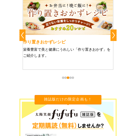
作り置きおかずレシピ
魔法の
、健康に
栄養豊富で美と健康にうれしい「作り置きおかず」を
たった1
をご紹介
ご紹介します。
に未来を
雑誌版だけの限定企画も！