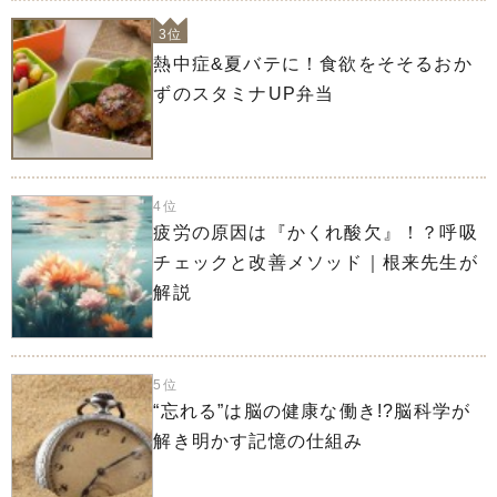
3位
熱中症&夏バテに！食欲をそそるおか
ずのスタミナUP弁当
4位
疲労の原因は『かくれ酸欠』！？呼吸
チェックと改善メソッド｜根来先生が
解説
5位
“忘れる”は脳の健康な働き!?脳科学が
解き明かす記憶の仕組み