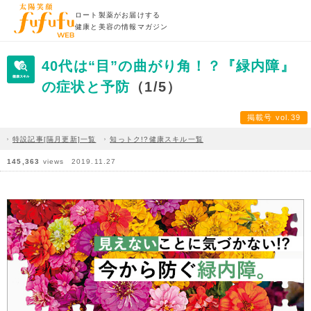
ロート製薬がお届けする
健康と美容の情報マガジン
40代は“目”の曲がり角！？『緑内障』
の症状と予防
（1/5）
掲載号 vol.39
特設記事[隔月更新]一覧
知っトク!?健康スキル一覧
145,363
views
2019.11.27