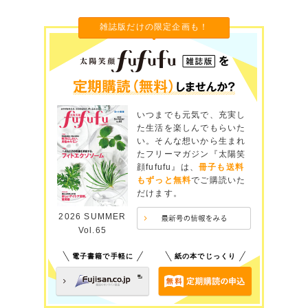
雑誌版だけの限定企画も！
いつまでも元気で、充実し
た生活を楽しんでもらいた
い。そんな想いから生まれ
たフリーマガジン『太陽笑
顔fufufu』は、
冊子も送料
もずっと無料
でご購読いた
だけます。
2026 SUMMER
Vol.65
電子書籍で手軽に
紙の本でじっくり