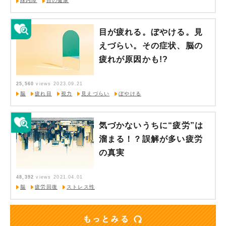
緑内障
目の健康
目が疲れる。ぼやける。見
えづらい。その症状、脳の
疲れが原因かも!?
25,560
views
2023.09.21
脳
疲れ目
視力
見えづらい
ぼやける
気づかないうちに“疲労”は
溜まる！？誤解が多い疲労
の真実
48,392
views
2021.04.01
脳
疲労回復
ストレス性