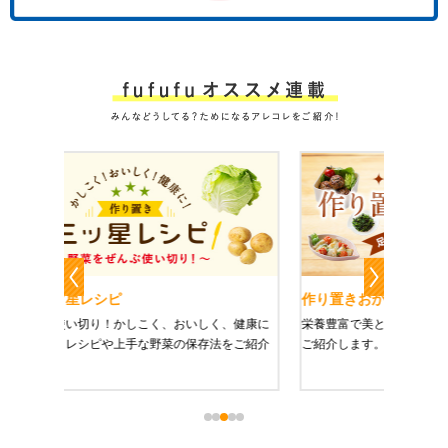
作り置きおかずレシピ
魔法の
、健康に
栄養豊富で美と健康にうれしい「作り置きおかず」を
たった1
をご紹介
ご紹介します。
に未来を