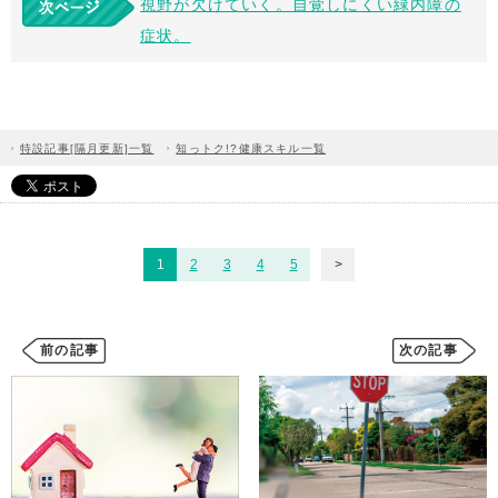
視野が欠けていく。自覚しにくい緑内障の
症状。
特設記事[隔月更新]一覧
知っトク!?健康スキル一覧
1
2
3
4
5
前の記事
次の記事