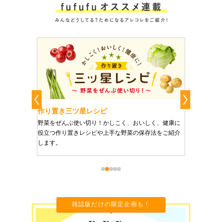
作り置き三ツ星レシピ
作り置きお
すい
野菜をぜんぶ使い切り！かしこく、おいしく、健康に
栄養豊富で美
役立つ作り置きレシピや上手な野菜の保存法をご紹介
ご紹介します
します。
雑誌版だけの限定企画も！