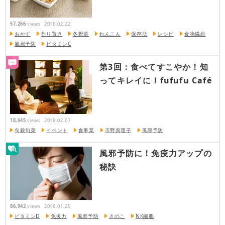
57,266
views
2018.02.22
おかず
作り置き
冬野菜
れんこん
保存法
レシピ
食物繊維
風邪予防
ビタミンC
第3回：食べてすこやか！知
ってキレイに！fufufu Café
18,645
views
2018.02.07
旬穀旬菜
イベント
食事業
市野真理子
風邪予防
風邪予防に！免疫力アップの
秘訣
86,942
views
2018.01.25
ビタミンD
免疫力
風邪予防
きのこ
NK細胞