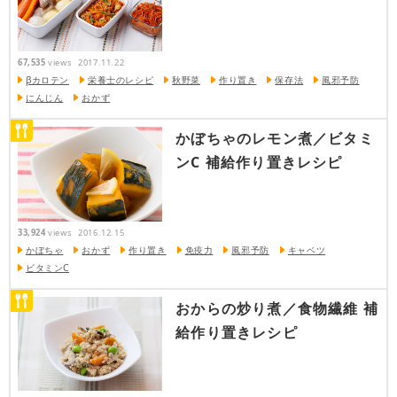
67,535
views
2017.11.22
βカロテン
栄養士のレシピ
秋野菜
作り置き
保存法
風邪予防
にんじん
おかず
かぼちゃのレモン煮／ビタミ
ンC 補給作り置きレシピ
33,924
views
2016.12.15
かぼちゃ
おかず
作り置き
免疫力
風邪予防
キャベツ
ビタミンC
おからの炒り煮／食物繊維 補
給作り置きレシピ