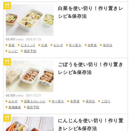
白菜を使い切り！作り置きレ
シピ&保存法
69,459
views
2018.01.25
美肌
ビタミンC
白菜
おかず
作り置き
冬野菜
保存法
レシピ
風邪予防
ごぼうを使い切り！作り置き
レシピ&保存法
66,928
views
2017.12.21
おかず
栄養士のレシピ
作り置き
冬野菜
保存法
ごぼう
食物繊維
風邪予防
にんじんを使い切り！作り置
きレシピ&保存法