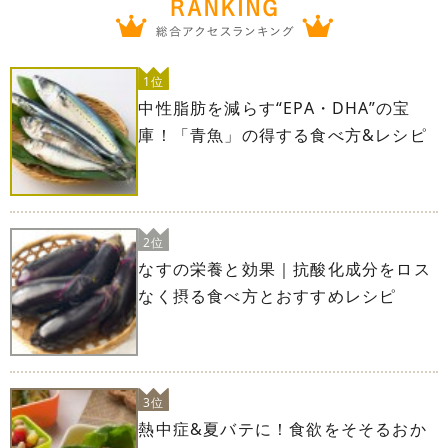
1位
中性脂肪を減らす“EPA・DHA”の宝
庫！「青魚」の得する食べ方&レシピ
2位
なすの栄養と効果｜抗酸化成分をロス
なく摂る食べ方とおすすめレシピ
3位
熱中症&夏バテに！食欲をそそるおか