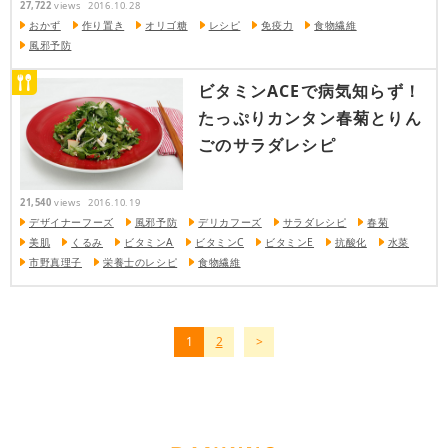
27,722
views
2016.10.28
おかず
作り置き
オリゴ糖
レシピ
免疫力
食物繊維
風邪予防
ビタミンACEで病気知らず！
たっぷりカンタン春菊とりん
ごのサラダレシピ
21,540
views
2016.10.19
デザイナーフーズ
風邪予防
デリカフーズ
サラダレシピ
春菊
美肌
くるみ
ビタミンA
ビタミンC
ビタミンE
抗酸化
水菜
市野真理子
栄養士のレシピ
食物繊維
1
2