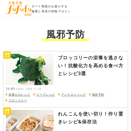
ロート製薬がお届けする
健康と美容の情報マガジン
風邪予防
ブロッコリーの栄養を逃さな
い！抗酸化力を高める食べ方
とレシピ3選
24,405
views
2024.11.29
栄養士のレシピ
スープレシピ
アンチエイジング
風邪予防
ブロッコリー
れんこんを使い切り！作り置
きレシピ&保存法