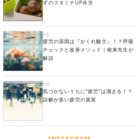
ずのスタミナUP弁当
4位
疲労の原因は『かくれ酸欠』！？呼吸
チェックと改善メソッド｜根来先生が
解説
5位
気づかないうちに“疲労”は溜まる！？
誤解が多い疲労の真実
INSTAGRAM