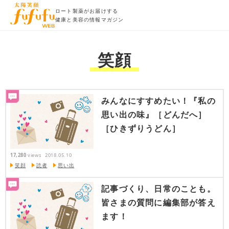
ロート製薬がお届けする
健康と美容の情報マガジン
笑顔
みんなにすすめたい！『私の
思い出の味』［どんだへ］
［ひきずりうどん］
17,280
views
2018.05.10
笑顔
読者
思い出
記事づくり、日常のことも。
皆さまの質問に編集部が答え
ます！