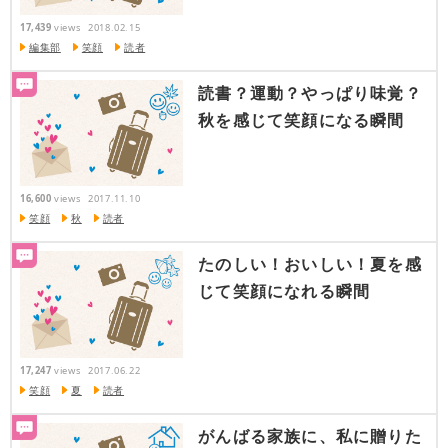
17,439
views
2018.02.15
編集部
笑顔
読者
読書？運動？やっぱり味覚？
秋を感じて笑顔になる瞬間
16,600
views
2017.11.10
笑顔
秋
読者
たのしい！おいしい！夏を感
じて笑顔になれる瞬間
17,247
views
2017.06.22
笑顔
夏
読者
がんばる家族に、私に贈りた