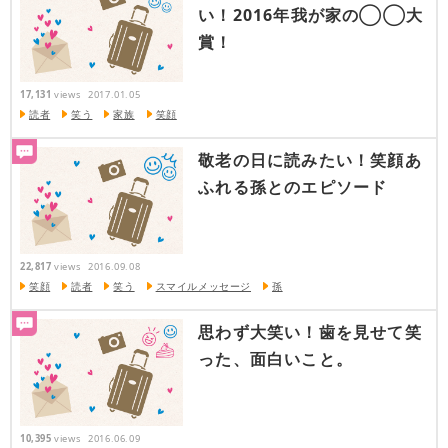
い！2016年我が家の◯◯大
賞！
17,131
views
2017.01.05
読者
笑う
家族
笑顔
敬老の日に読みたい！笑顔あ
ふれる孫とのエピソード
22,817
views
2016.09.08
笑顔
読者
笑う
スマイルメッセージ
孫
思わず大笑い！歯を見せて笑
った、面白いこと。
10,395
views
2016.06.09