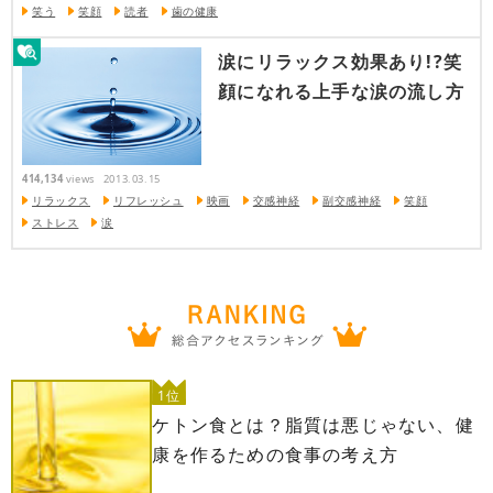
笑う
笑顔
読者
歯の健康
涙にリラックス効果あり!?笑
顔になれる上手な涙の流し方
414,134
views
2013.03.15
リラックス
リフレッシュ
映画
交感神経
副交感神経
笑顔
ストレス
涙
1位
ケトン食とは？脂質は悪じゃない、健
康を作るための食事の考え方