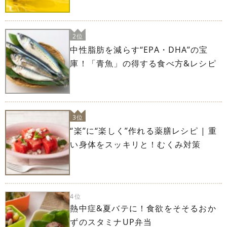
2位
中性脂肪を減らす“EPA・DHA”の宝
庫！「青魚」の得する食べ方&レシピ
3位
“楽”に“楽しく”作れる薬膳レシピ | 重
い身体をスッキリと！むくみ対策
4位
熱中症&夏バテに！食欲をそそるおか
ずのスタミナUP弁当