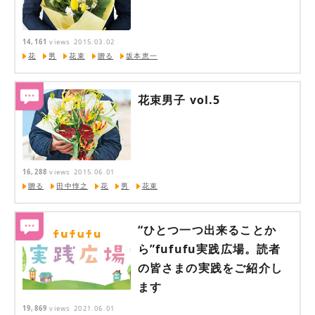
14,161
views
2015.03.02
花
男
花束
贈る
坂本恵一
花束男子 vol.5
16,288
views
2015.06.01
贈る
田中惇之
花
男
花束
“ひとつ一つ出来ることか
ら”fufufu実践広場。読者
の皆さまの実践をご紹介し
ます
19,869
views
2021.06.01