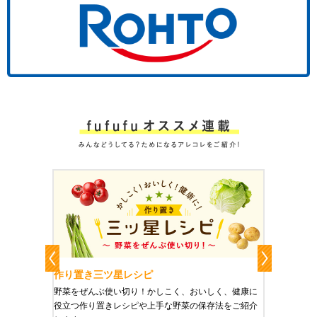
作り置きおかずレシピ
魔法の
、健康に
栄養豊富で美と健康にうれしい「作り置きおかず」を
たった1
をご紹介
ご紹介します。
に未来を