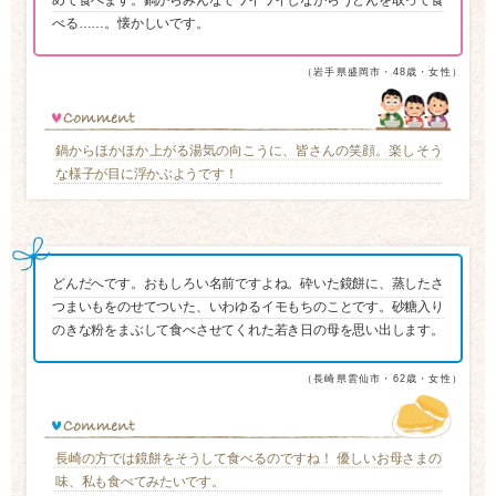
めて食べます。鍋からみんなでワイワイしながらうどんを取って食
べる……。懐かしいです。
（岩手県盛岡市・48歳・女性）
鍋からほかほか上がる湯気の向こうに、皆さんの笑顔。楽しそう
な様子が目に浮かぶようです！
どんだへです。おもしろい名前ですよね。砕いた鏡餅に、蒸したさ
つまいもをのせてついた、いわゆるイモもちのことです。砂糖入り
のきな粉をまぶして食べさせてくれた若き日の母を思い出します。
（長崎県雲仙市・62歳・女性）
長崎の方では鏡餅をそうして食べるのですね！ 優しいお母さまの
味、私も食べてみたいです。