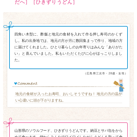
だへ］［ひきずりうどん］
四角い木型に、酢飯と地元の食材を入れて作る押し寿司のかくず
し。私の出身地では、地元の方が月に数回集まって作り、地域の方
に届けてくれました。ひとり暮らしのお年寄りはみんな「ありがた
い」と喜んでいました。私もいただくたびに心がほっこりしまし
た。
（広島県三次市・28歳・女性）
地元の食材が入ったお寿司、おいしそうですね！ 地元の方の温か
い心遣いに頭が下がりますね。
山形県のソウルフード、ひきずりうどんです。納豆とサバ缶をから