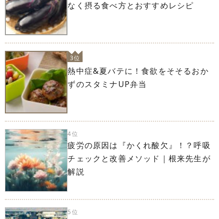
なく摂る食べ方とおすすめレシピ
3位
熱中症&夏バテに！食欲をそそるおか
ずのスタミナUP弁当
4位
疲労の原因は『かくれ酸欠』！？呼吸
チェックと改善メソッド｜根来先生が
解説
5位