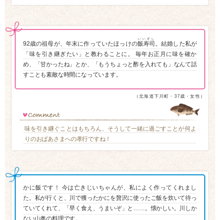
いいずし
92歳の祖母が、年末に作っていたほっけの
飯寿司
。結婚した私が
「味を引き継ぎたい」と教わることに。 毎年お正月に味を確か
め、「甘かったね」とか、「もうちょっと酢を入れても」なんて話
すことも素敵な時間になっています。
（北海道下川町・37歳・女性）
味を引き継ぐことはもちろん、そうして一緒に過ごすことが何よ
りのおばあさまへの孝行ですね！
かに飯です！ 今は亡きじいちゃんが、私によく作ってくれまし
た。私が行くと、川で獲ったかにを贅沢に使ったご飯を炊いて待っ
ていてくれて、「早く食え、うまいぞ」と……。懐かしい。川しか
ない山奥の料理です。