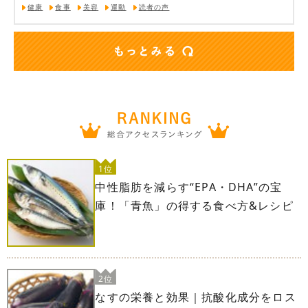
健康
食事
美容
運動
読者の声
1位
中性脂肪を減らす“EPA・DHA”の宝
庫！「青魚」の得する食べ方&レシピ
2位
なすの栄養と効果｜抗酸化成分をロス