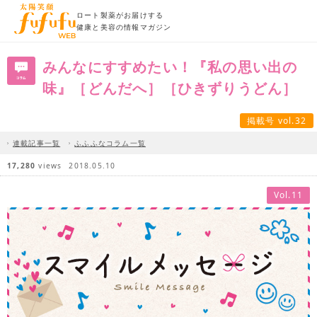
ロート製薬がお届けする
健康と美容の情報マガジン
みんなにすすめたい！『私の思い出の
味』［どんだへ］［ひきずりうどん］
掲載号 vol.32
連載記事一覧
ふふふなコラム一覧
17,280
views
2018.05.10
Vol.11