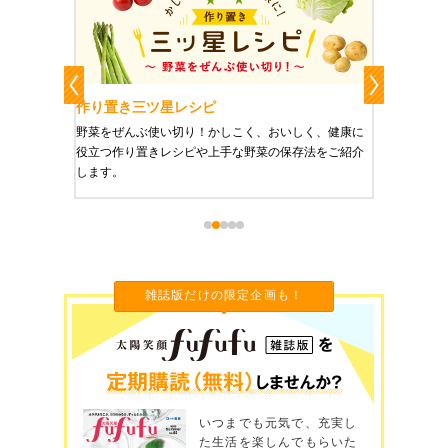
作り置きおかずレシピ
魔法の
、健康に
栄養豊富で美と健康にうれしい「作り置きおかず」を
たった1
をご紹介
ご紹介します。
に未来を
雑誌版だけの限定企画も！
いつまでも元気で、充実し
た生活を楽しんでもらいた