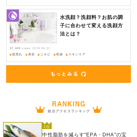
水洗顔？洗顔料？お肌の調
子に合わせて変える洗顔方
法とは？
37,469
views
2016.04.21
肌荒れ
美容
ニキビ
乾燥
スキンケア
1位
中性脂肪を減らす“EPA・DHA”の宝