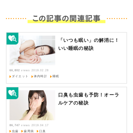
「いつも眠い」の解消に！
いい睡眠の秘訣
66,802
views
2019.02.28
ダイエット
体内時計
睡眠
口臭も虫歯も予防！オーラ
ルケアの秘訣
86,747
views
2019.04.17
虫歯
歯周病
口臭