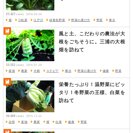
37,427
views
2016.03.24
畑
小松菜
江戸川
緑黄色野菜
野菜の選び方
野菜
東京
風と土、こだわりの農法が大
根をごちそうに。三浦の大根
畑を訪ねて
33,532
views
2016.01.29
産地
農家
大根
ステビア
農法
野菜の選び方
健康
野菜
栄養たっぷり！温野菜にピッ
タリ！冬野菜の王様、白菜を
訪ねて
30,049
views
2015.12.22
自然
産地
農家
畑
白菜
健康
野菜