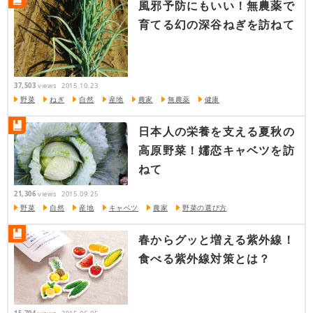
風邪予防にもいい！無農薬で
育てる幻の深谷ねぎを訪ねて
37,503
views
2015.10.23
野菜
ねぎ
自然
産地
農家
無農薬
健康
日本人の栄養を支える夏秋の
高原野菜！嬬恋キャベツを訪
ねて
21,306
views
2015.09.25
野菜
自然
産地
キャベツ
農家
野菜の選び方
春からグッと増える紫外線！
食べる紫外線対策とは？