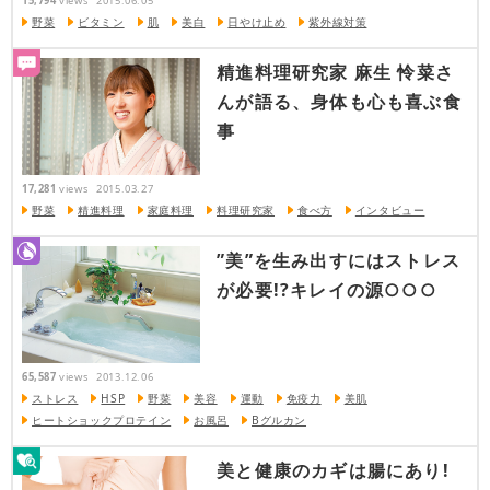
15,794
views
2015.06.05
野菜
ビタミン
肌
美白
日やけ止め
紫外線対策
精進料理研究家 麻生 怜菜さ
んが語る、身体も心も喜ぶ食
事
17,281
views
2015.03.27
野菜
精進料理
家庭料理
料理研究家
食べ方
インタビュー
”美”を生み出すにはストレス
が必要!?キレイの源○○○
65,587
views
2013.12.06
ストレス
HSP
野菜
美容
運動
免疫力
美肌
ヒートショックプロテイン
お風呂
Bグルカン
美と健康のカギは腸にあり!