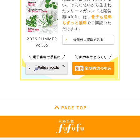
い。そんな想いから生まれ
たフリーマガジン『太陽笑
顔fufufu』は、
冊子も送料
もずっと無料
でご購読いた
だけます。
2026 SUMMER
Vol.65
電子書籍で手軽に
紙の本でじっくり