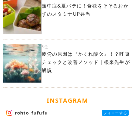
熱中症&夏バテに！食欲をそそるおか
ずのスタミナUP弁当
5位
疲労の原因は『かくれ酸欠』！？呼吸
チェックと改善メソッド｜根来先生が
解説
INSTAGRAM
rohto_fufufu
フォローする