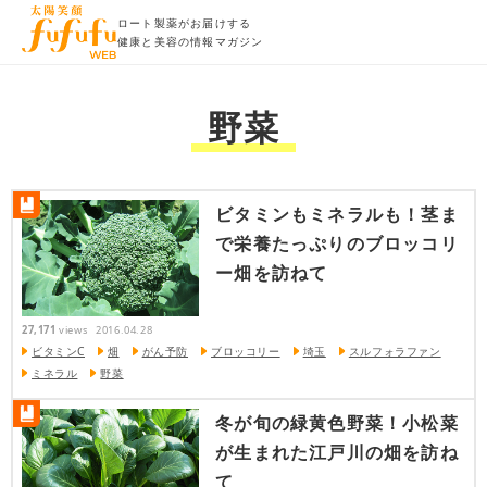
ロート製薬がお届けする
健康と美容の情報マガジン
野菜
ビタミンもミネラルも！茎ま
で栄養たっぷりのブロッコリ
ー畑を訪ねて
27,171
views
2016.04.28
ビタミンC
畑
がん予防
ブロッコリー
埼玉
スルフォラファン
ミネラル
野菜
冬が旬の緑黄色野菜！小松菜
が生まれた江戸川の畑を訪ね
て