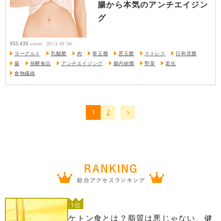
腸から本気のアンチエイジン
グ
953,430
views
2013.09.04
ヨーグルト
乳酸菌
肉
善玉菌
悪玉菌
ストレス
日和見菌
腸
発酵食品
アンチエイジング
腸内細菌
野菜
老化
食物繊維
1
2
1位
ケトン食とは？脂質は悪じゃない、健