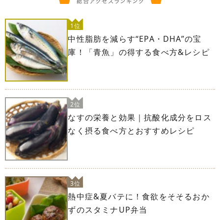
1位
中性脂肪を減らす“EPA・DHA”の宝
庫！「青魚」の得する食べ方&レシピ
2位
なすの栄養と効果｜抗酸化成分をロス
なく摂る食べ方とおすすめレシピ
3位
熱中症&夏バテに！食欲をそそるおか
ずのスタミナUP弁当