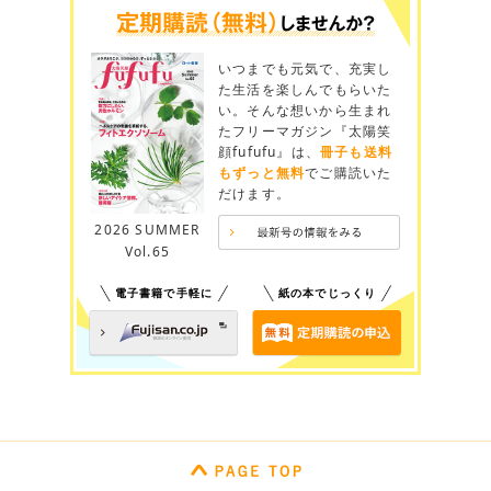
いつまでも元気で、充実し
た生活を楽しんでもらいた
い。そんな想いから生まれ
たフリーマガジン『太陽笑
顔fufufu』は、
冊子も送料
もずっと無料
でご購読いた
だけます。
2026 SUMMER
Vol.65
電子書籍で手軽に
紙の本でじっくり