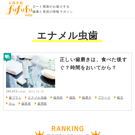
ロート製薬がお届けする
健康と美容の情報マガジン
エナメル虫歯
正しい歯磨きは、食べた後す
ぐ？時間をおいてから？
241,613
views
2012.12.15
歯ブラシ
エナメル虫歯
歯肉炎
歯垢
歯磨き
プラーク
歯石
ガム
歯医者
歯周病