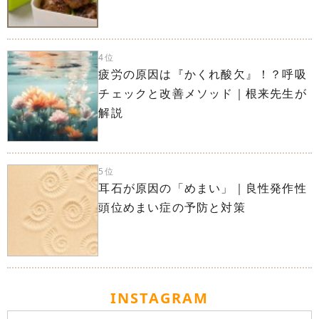
4位
疲労の原因は『かくれ酸欠』！？呼吸
チェックと改善メソッド｜根来先生が
解説
5位
耳石が原因の「めまい」｜良性発作性
頭位めまい症の予防と対策
INSTAGRAM