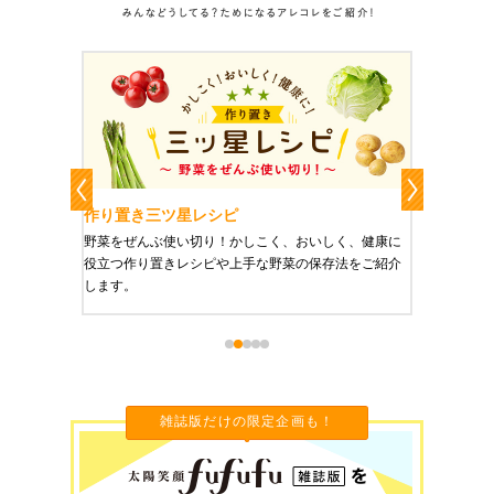
作り置き三ツ星レシピ
作り置
りやすい
野菜をぜんぶ使い切り！かしこく、おいしく、健康に
栄養豊富
役立つ作り置きレシピや上手な野菜の保存法をご紹介
ご紹介し
します。
雑誌版だけの限定企画も！