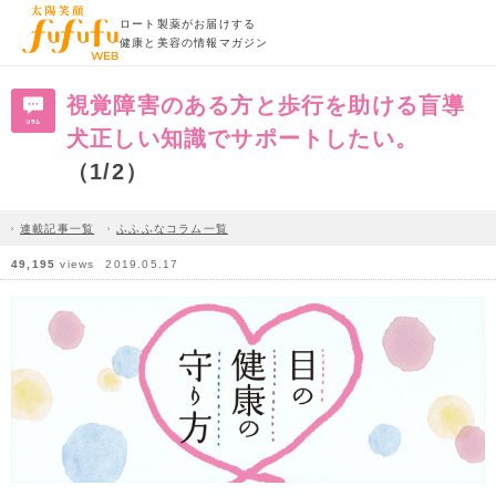
ロート製薬がお届けする
健康と美容の情報マガジン
視覚障害のある方と歩行を助ける盲導
犬正しい知識でサポートしたい。
（1/2）
連載記事一覧
ふふふなコラム一覧
49,195
views
2019.05.17