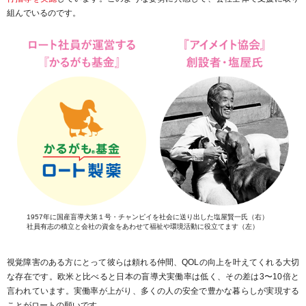
組んでいるのです。
1957年に国産盲導犬第１号・チャンピイを社会に送り出した塩屋賢一氏（右）
社員有志の積立と会社の資金をあわせて福祉や環境活動に役立てます（左）
視覚障害のある方にとって彼らは頼れる仲間、QOLの向上を叶えてくれる大切
な存在です。欧米と比べると日本の盲導犬実働率は低く、その差は3〜10倍と
言われています。実働率が上がり、多くの人の安全で豊かな暮らしが実現する
ことがロートの願いです。