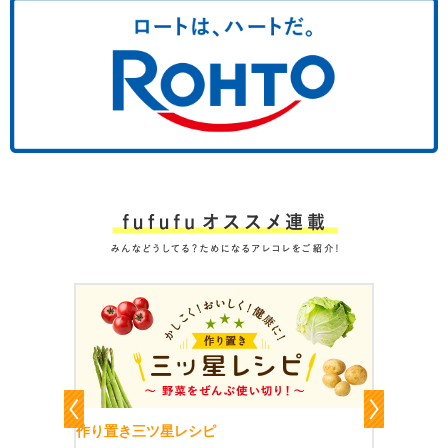
作り置きおかずレシピ
魔法の