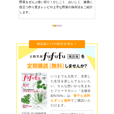
、健康に
栄養豊富で美と健康にうれしい「作り置きおかず」を
たった1
をご紹介
ご紹介します。
に未来を
雑誌版だけの限定企画も！
いつまでも元気で、充実し
た生活を楽しんでもらいた
い。そんな想いから生まれ
たフリーマガジン『太陽笑
顔fufufu』は、
冊子も送料
もずっと無料
でご購読いた
だけます。
2026 SUMMER