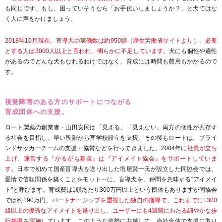
も同じです。もし、困っていそうなら「お手伝いしましょうか？」と犬ではな
く人に声をかけましょう。
2018年10月現在、盲導犬の実働数は約950頭（厚生労働省サイトより）。必要
とする人は3000人以上と言われ、明らかに不足しています。
犬にも個性や適性
があるのでどんな犬もなれるわけではなく、育成には時間も費用もかかるので
す。
視覚障害のある方のサポートにつながる
育成団体への支援。
ロート製薬の創業者・山田安民は「見える」「見えない」両方の個性が共存す
る社会を目指し、早い段階から盲学校設立を支援。その後もロートは、ブライ
ンドサッカーチームの支援・協賛などを行ってきました。2004年に
社員が立ち
上げ、運営する『かるがも基金』は『アイメイト協会』をサポートしていま
す。
日本で初めて国産盲導犬を送り出した塩屋賢一氏が設立した同協会では、
愛情で信頼関係を築くことをモットーに、盲導犬を、仲間を意味する“アイメイ
ト”と呼びます。育成費は1頭あたり300万円以上という団体もありますが同協会
では約190万円。
パートナーシップを重視した独自の指導で、これまでに1300
組以上の優秀なアイメイトを送り出し、ユーザーにも4週間にわたる細やかな歩
行指導を実施
しています。このような姿勢に共感して、会社全体で支援に取り