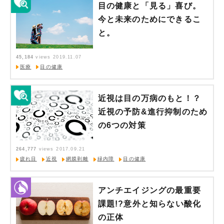
目の健康と「見る」喜び。
今と未来のためにできるこ
と。
45,184
views
2019.11.07
医療
目の健康
近視は目の万病のもと！？
近視の予防&進行抑制のため
の6つの対策
264,777
views
2017.09.21
疲れ目
近視
網膜剥離
緑内障
目の健康
アンチエイジングの最重要
課題!?意外と知らない酸化
の正体