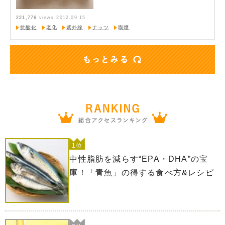
221,776
views
2012.09.15
抗酸化
老化
紫外線
ナッツ
喫煙
1位
中性脂肪を減らす“EPA・DHA”の宝
庫！「青魚」の得する食べ方&レシピ