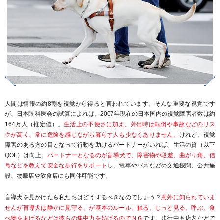
人間は情報の約8割を視覚から得ると言われています。そんな重要な視覚です
が、日本眼科医会の試算によれば、2007年現在の日本国内の視覚障害者数は約
164万人（推定値）。
生活上の不便さに加え、外出時は転倒や事故などのリス
クが高く、常に危険を感じながら暮らす人も少なくありません。
けれど、視覚
障害のある方の目となって行動を助けるパートナーがいれば、生活の質（以下
QOL）は向上。
パートナーとなるのが盲導犬で、障害物や段差、曲がり角、信
号などを教えて安全な歩行をサポート
し、電車やバスなどの交通機関、公共施
設、物販店や飲食店にも同伴可能です。
盲導犬を見かけたら私たちはどうするべきなのでしょう？
意外に知られていま
せんが盲導犬は静かに見守る、が基本のルール。触る、じっと見る、呼ぶ、食
べ物をあげるなどは彼らの集中力を妨げるのでＮＧ
です。歩行中も店内などで