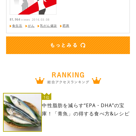
81,964
views
2016.03.08
食生活
がん
乳がん健診
肥満
1位
中性脂肪を減らす“EPA・DHA”の宝
庫！「青魚」の得する食べ方&レシピ