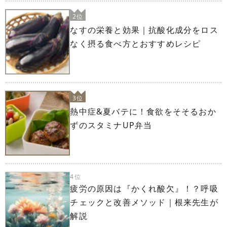
2位
なすの栄養と効果｜抗酸化成分をロス
なく摂る食べ方とおすすめレシピ
3位
熱中症&夏バテに！食欲をそそるおか
ずのスタミナUP弁当
4位
疲労の原因は『かくれ酸欠』！？呼吸
チェックと改善メソッド｜根来先生が
解説