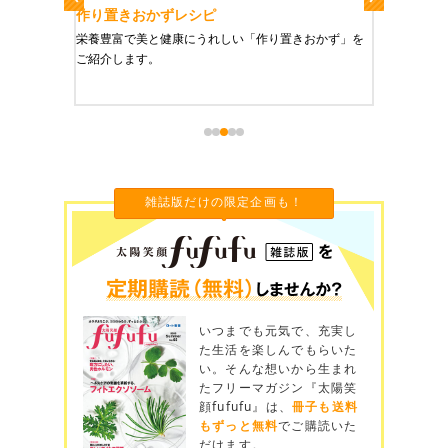
作り置きおかずレシピ
魔法の
、健康に
栄養豊富で美と健康にうれしい「作り置きおかず」を
たった1
をご紹介
ご紹介します。
に未来を
雑誌版だけの限定企画も！
いつまでも元気で、充実し
た生活を楽しんでもらいた
い。そんな想いから生まれ
たフリーマガジン『太陽笑
顔fufufu』は、
冊子も送料
もずっと無料
でご購読いた
だけます。