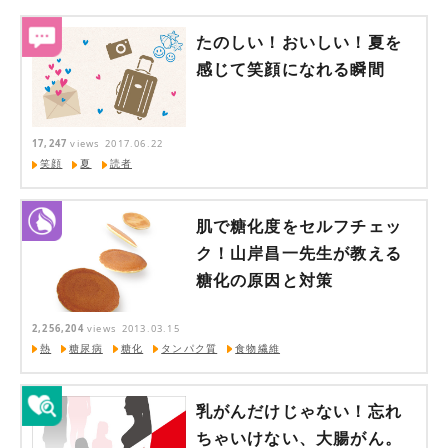
たのしい！おいしい！夏を
感じて笑顔になれる瞬間
17,247
views
2017.06.22
笑顔
夏
読者
肌で糖化度をセルフチェッ
ク！山岸昌一先生が教える
糖化の原因と対策
2,256,204
views
2013.03.15
熱
糖尿病
糖化
タンパク質
食物繊維
乳がんだけじゃない！忘れ
ちゃいけない、大腸がん。