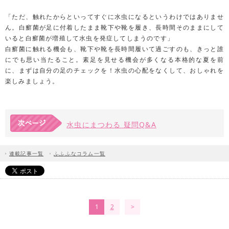
「ただ、触れたからといってすぐに水虫になるというわけではありませ
ん。白癬菌が足に付着したまま靴下や靴を履き、長時間そのままにして
いると白癬菌が増殖して水虫を発症してしまうのです」
白癬菌に触れる機会も、靴下や靴を長時間履いて過ごすのも、きっと誰
にでも思い当たること。素足を見せる機会が多くなる本格的な夏を前
に、まずは自分の足のチェックを！水虫の心配をなくして、おしゃれを
楽しみましょう。
水虫にまつわる 疑問Q&A
連載記事一覧
ふふふなコラム一覧
1
2