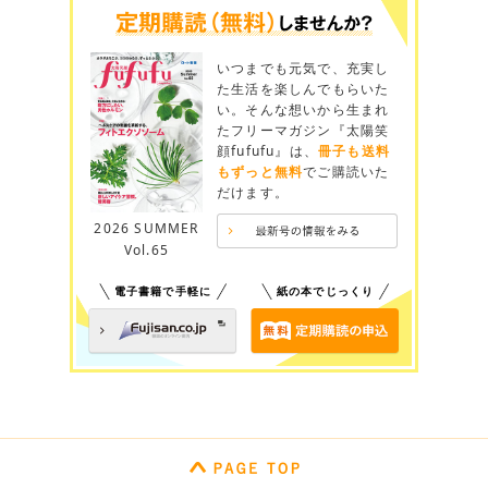
いつまでも元気で、充実し
た生活を楽しんでもらいた
い。そんな想いから生まれ
たフリーマガジン『太陽笑
顔fufufu』は、
冊子も送料
もずっと無料
でご購読いた
だけます。
2026 SUMMER
Vol.65
電子書籍で手軽に
紙の本でじっくり