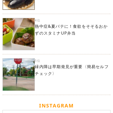
4位
熱中症&夏バテに！食欲をそそるおか
ずのスタミナUP弁当
5位
緑内障は早期発見が重要〈簡易セルフ
チェック〉
INSTAGRAM