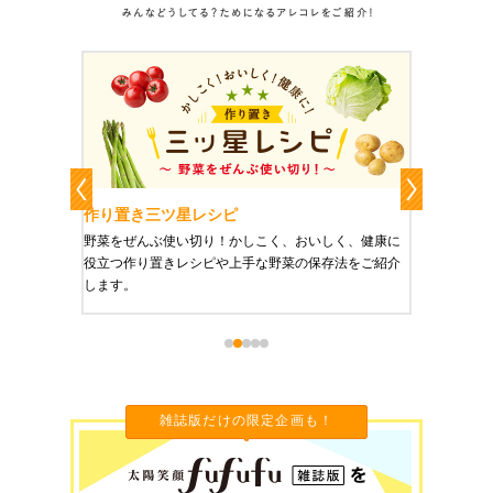
作り置き三ツ星レシピ
作り置
りやすい
野菜をぜんぶ使い切り！かしこく、おいしく、健康に
栄養豊富
役立つ作り置きレシピや上手な野菜の保存法をご紹介
ご紹介し
します。
雑誌版だけの限定企画も！