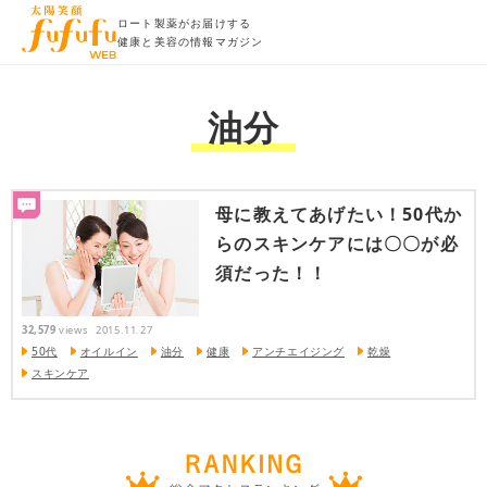
ロート製薬がお届けする
健康と美容の情報マガジン
油分
母に教えてあげたい！50代か
らのスキンケアには〇〇が必
須だった！！
32,579
views
2015.11.27
50代
オイルイン
油分
健康
アンチエイジング
乾燥
スキンケア