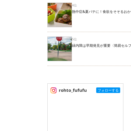
4位
熱中症&夏バテに！食欲をそそるおか
5位
緑内障は早期発見が重要〈簡易セル
rohto_fufufu
フォローする