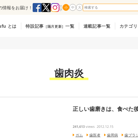
の情報をお届け！
小
中
大
ufu とは
特設記事
一覧
連載記事一覧
カテゴリ
［隔月更新］
歯肉炎
正しい歯磨きは、食べた
241,613
views
2012.12.15
ガム
歯医者
歯周病
歯ブラ