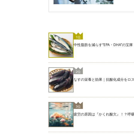
1位
中性脂肪を減らす“EPA・DHA”の
2位
なすの栄養と効果｜抗酸化成分をロ
3位
疲労の原因は『かくれ酸欠』！？呼