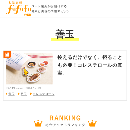
ロート製薬がお届けする
健康と美容の情報マガジン
善玉
控えるだけでなく、摂ること
も必要！コレステロールの真
実。
30,149
views
2014.12.19
善玉
悪玉
コレステロール