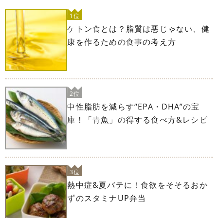
1位
ケトン食とは？脂質は悪じゃない、健
康を作るための食事の考え方
2位
中性脂肪を減らす“EPA・DHA”の宝
庫！「青魚」の得する食べ方&レシピ
3位
熱中症&夏バテに！食欲をそそるおか
ずのスタミナUP弁当