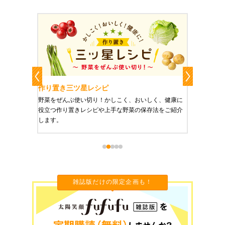
作り置き三ツ星レシピ
作り置
りやすい
野菜をぜんぶ使い切り！かしこく、おいしく、健康に
栄養豊富
役立つ作り置きレシピや上手な野菜の保存法をご紹介
ご紹介し
します。
雑誌版だけの限定企画も！