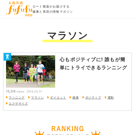
ロート製薬がお届けする
健康と美容の情報マガジン
マラソン
心もポジティブに! 誰もが簡
単にトライできるランニング
15,218
views
2016.03.31
ランニング
マラソン
ダイエット
健康
ポジティブ
運動
エクササイズ