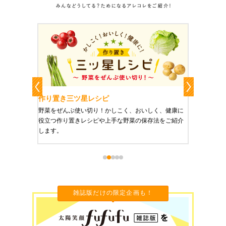
作り置き三ツ星レシピ
作り置
りやすい
野菜をぜんぶ使い切り！かしこく、おいしく、健康に
栄養豊富
役立つ作り置きレシピや上手な野菜の保存法をご紹介
ご紹介し
します。
雑誌版だけの限定企画も！