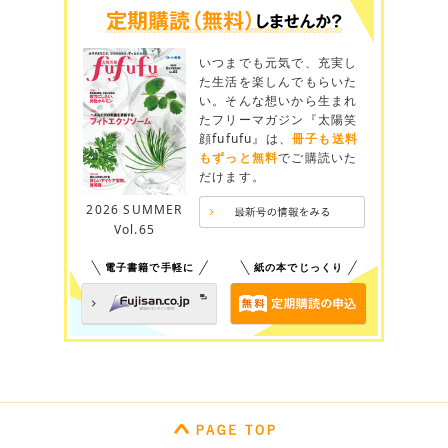
いつまでも元気で、充実し
た生活を楽しんでもらいた
い。そんな想いから生まれ
たフリーマガジン『太陽笑
顔fufufu』は、
冊子も送料
もずっと無料
でご購読いた
だけます。
2026 SUMMER
Vol.65
電子書籍で手軽に
紙の本でじっくり