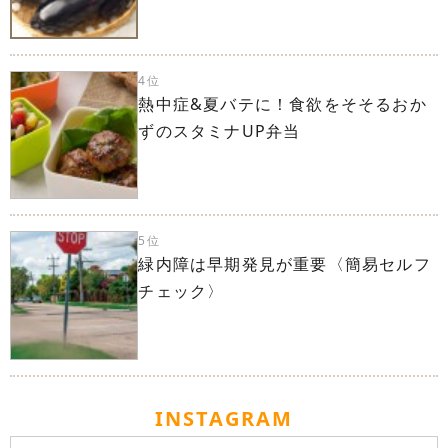
4位
熱中症&夏バテに！食欲をそそるおか
ずのスタミナUP弁当
5位
緑内障は早期発見が重要〈簡易セルフ
チェック〉
INSTAGRAM