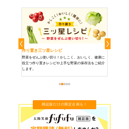
作り置き三ツ星レシピ
作り置
りやすい
野菜をぜんぶ使い切り！かしこく、おいしく、健康に
栄養豊富
役立つ作り置きレシピや上手な野菜の保存法をご紹介
ご紹介し
します。
雑誌版だけの限定企画も！