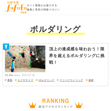
ロート製薬がお届けする
健康と美容の情報マガジン
ボルダリング
頂上の達成感を味わおう！限
界を超えるボルダリングに挑
戦！
25,244
views
2017.07.20
運動
エクササイズ
ボルダリング
フリークライミング
健康