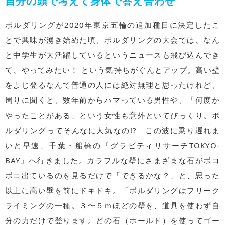
自分の頭で考えて身体で答え合わせ
ボルダリングが2020年東京五輪の追加種目に決定したこ
とで興味が湧き始めた頃、ボルダリングの大会では、なん
と中学生が大活躍しているというニュースも飛び込んでき
て、やってみたい！ という気持ちがぐんとアップ。高い壁
をよじ登るなんて普通の人には絶対無理と思ったけれど、
周りに聞くと、数年前からハマっている男性や、「何度か
やったことがある」という女性も意外といてびっくり。ボ
ルダリングってそんなに人気なの!? この波に乗り遅れま
いと早速、千葉・船橋の『グラビティリサーチTOKYO-
BAY』へ行きました。カラフルな壁にさまざまな石がボコ
ボコ出ているのを見るだけで「できるかな？」と、思った
以上に高い壁を前にドキドキ。「ボルダリングはフリーク
ライミングの一種。３〜５ｍほどの壁を、道具を使わず自
分の力だけで登ります。どの石（ホールド）を使ってゴー