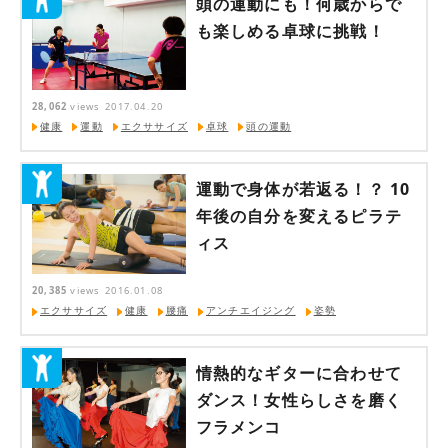
頭の運動にも！何歳からで
も楽しめる卓球に挑戦！
28,062
views
2017.04.20
健康
運動
エクササイズ
卓球
頭の運動
運動で身体が若返る！？ 10
年後の自分を変えるピラテ
ィス
20,385
views
2016.01.08
エクササイズ
健康
腰痛
アンチエイジング
姿勢
情熱的なギターに合わせて
ダンス！女性らしさを磨く
フラメンコ