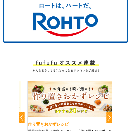
作り置きおかずレシピ
魔法の