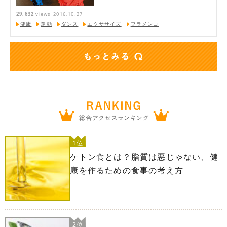
29,632
views
2016.10.27
健康
運動
ダンス
エクササイズ
フラメンコ
1位
ケトン食とは？脂質は悪じゃない、健
康を作るための食事の考え方
2位