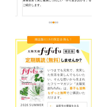
、健康に
栄養豊富で美と健康にうれしい「作り置きおかず」を
たった1
をご紹介
ご紹介します。
に未来を
雑誌版だけの限定企画も！
いつまでも元気で、充実し
た生活を楽しんでもらいた
い。そんな想いから生まれ
たフリーマガジン『太陽笑
顔fufufu』は、
冊子も送料
もずっと無料
でご購読いた
だけます。
2026 SUMMER