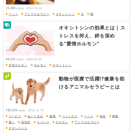
23,209
views
2023.10.20
ペット
アニマルセラピー
オキシトシン
犬
猫
オキシトシンの効果とは｜ス
トレスを抑え、絆を深め
る“愛情ホルモン”
44,216
views
2020.09.30
女性ホルモン
ホルモン
オキシトシン
動物が医療で活躍!?健康を助
けるアニマルセラピーとは
105,556
views
2014.12.12
リハビリ
ぬいぐるみ
健康
ペットロス
ペット
福祉
動物
癒し
認知症
ストレス
ホルモン
アニマルセラピー
オキシトシン