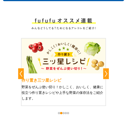
作り置き三ツ星レシピ
作り置
りやすい
野菜をぜんぶ使い切り！かしこく、おいしく、健康に
栄養豊富
役立つ作り置きレシピや上手な野菜の保存法をご紹介
ご紹介し
します。