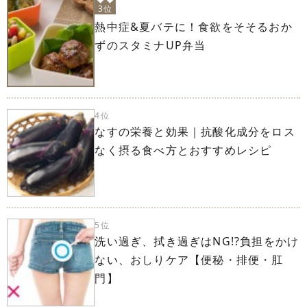
3位
熱中症&夏バテに！食欲をそそるおか
ずのスタミナUP弁当
4位
なすの栄養と効果｜抗酸化成分をロス
なく摂る食べ方とおすすめレシピ
5位
洗い過ぎ、拭き過ぎはNG!?負担をかけ
ない、おしりケア【便秘・排便・肛
門】