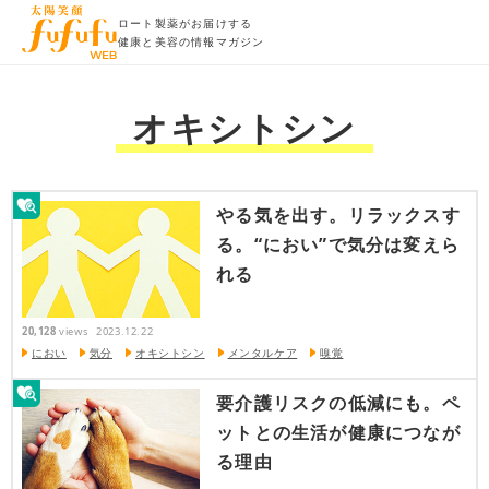
ロート製薬がお届けする
健康と美容の情報マガジン
オキシトシン
やる気を出す。リラックスす
る。“におい”で気分は変えら
れる
20,128
views
2023.12.22
におい
気分
オキシトシン
メンタルケア
嗅覚
要介護リスクの低減にも。ペ
ットとの生活が健康につなが
る理由