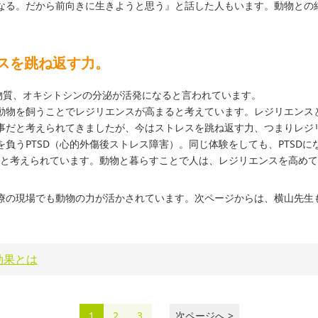
なる。だから前向きに生きようと思う』と話した人もいます。動物との
スを跳ね返す力。
る物質、オキシトシンの分泌が活発になると言われています。
動物を飼うことでレジリエンスが高まると考えています。レジリエンス
事だと考えられてきましたが、今はストレスを跳ね返す力、つまりレジ
負うPTSD（心的外傷後ストレス障害）。同じ体験をしても、PTSD
いかと考えられています。動物と暮らすことで人は、レジリエンスを高め
療の現場でも動物の力が活かされています。次ページからは、横山先生
効果とは
1
2
3
次ページへ >