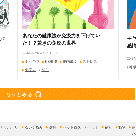
あなたの健康法が免疫力を下げてい
えに
モ
た！？驚きの免疫の世界
感
223,538
views
2015.12.04
25,87
風邪予防
NK細胞
腸内環境
ストレス
呼
免疫力
がん
リハビリ
ぬいぐるみ
健康
ペットロス
ペット
福祉
動物
癒