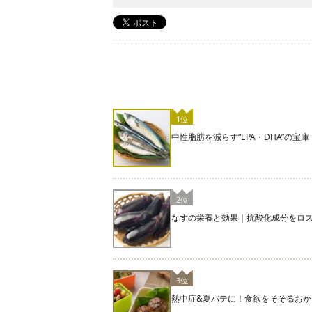
1位
中性脂肪を減らす“EPA・DHA”の
2位
なすの栄養と効果｜抗酸化成分をロ
3位
熱中症&夏バテに！食欲をそそるおか