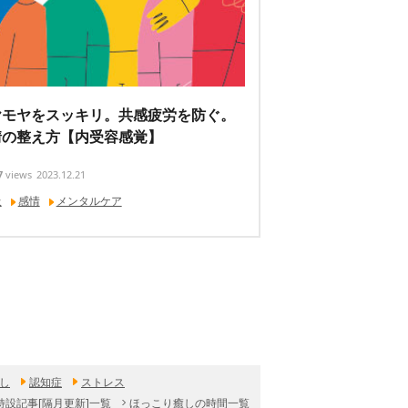
ヤモヤをスッキリ。共感疲労を防ぐ。
情の整え方【内受容感覚】
7
views
2023.12.21
吸
感情
メンタルケア
し
認知症
ストレス
特設記事[隔月更新]一覧
ほっこり癒しの時間一覧