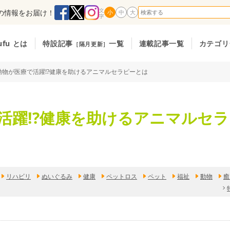
の情報をお届け！
小
中
大
ufu とは
特設記事
一覧
連載記事一覧
カテゴリ
［隔月更新］
物が医療で活躍!?健康を助けるアニマルセラピーとは
活躍!?健康を助けるアニマルセ
リハビリ
ぬいぐるみ
健康
ペットロス
ペット
福祉
動物
癒