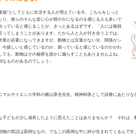
“家族”としてともに生活する人が増えている今。こちらをじっと
たり、彼らのそんな姿に心が穏やかになるのを感じる人も多いで
合っていると感じることが、きっとあるはずです。「人には複雑
言ってしまうことがあります。だから人と人が付き合う上では、
作業が必要になってきますが、動物とは言葉がない分、関係がシ
、今嬉しいと感じているのか、困っていると感じているのかがわ
しても、動物はその秘密を誰かに漏らすこともありませんよね。
別なものがあるのでしょう」
ニマルサイエンス学科の横山章光先生。精神科医として診療にあたりな
な子どもが少し成長したように思えたことはありませんか？ それは、
動物の世話は面倒なもの。でもこの面倒な中に絆が生まれてくるんです