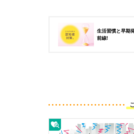
生活習慣と早期
前線!