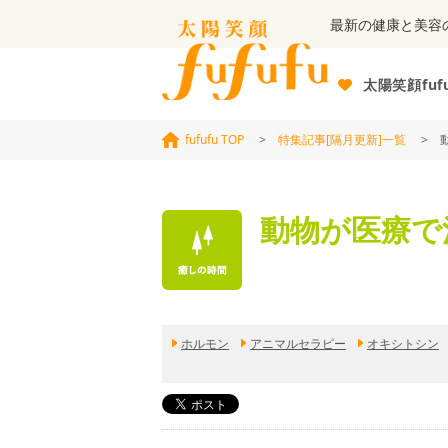
最新の健康と美容
太陽笑顔fuf
fufufu TOP
>
特集記事[隔月更新]一覧
> 動
動物が医療で
ホルモン
アニマルセラピー
オキシトシン