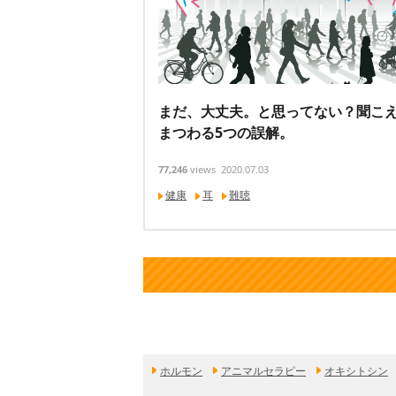
まだ、大丈夫。と思ってない？聞こ
まつわる5つの誤解。
77,246
views
2020.07.03
健康
耳
難聴
ホルモン
アニマルセラピー
オキシトシン