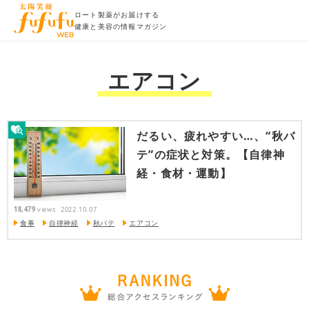
ロート製薬がお届けする
健康と美容の情報マガジン
エアコン
だるい、疲れやすい…、“秋バ
テ”の症状と対策。【自律神
経・食材・運動】
18,479
views
2022.10.07
食事
自律神経
秋バテ
エアコン