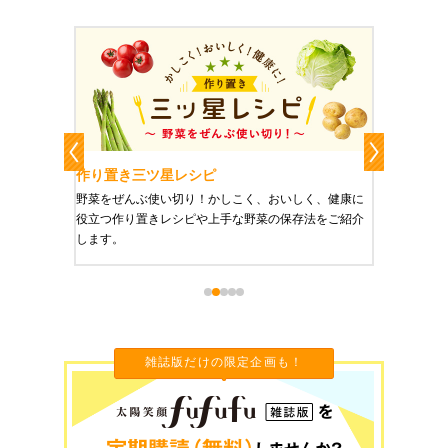
作り置き三ツ星レシピ
作り置
りやすい
野菜をぜんぶ使い切り！かしこく、おいしく、健康に
栄養豊富
役立つ作り置きレシピや上手な野菜の保存法をご紹介
ご紹介し
します。
雑誌版だけの限定企画も！