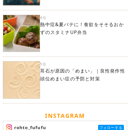
4位
熱中症&夏バテに！食欲をそそるおか
ずのスタミナUP弁当
5位
耳石が原因の「めまい」｜良性発作性
頭位めまい症の予防と対策
INSTAGRAM
rohto_fufufu
フォローする