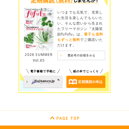
いつまでも元気で、充実し
た生活を楽しんでもらいた
い。そんな想いから生まれ
たフリーマガジン『太陽笑
顔fufufu』は、
冊子も送料
もずっと無料
でご購読いた
だけます。
2026 SUMMER
Vol.65
電子書籍で手軽に
紙の本でじっくり