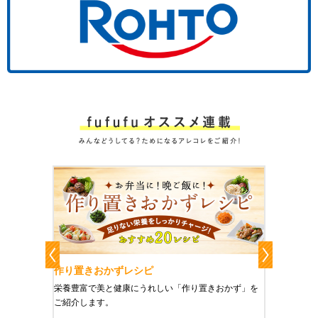
作り置きおかずレシピ
魔法の
、健康に
栄養豊富で美と健康にうれしい「作り置きおかず」を
たった1
をご紹介
ご紹介します。
に未来を