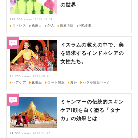
の世界
223,538
views
2015.12.04
ストレス
免疫力
がん
風邪予防
NK細胞
イスラムの教えの中で、美
を追求するインドネシアの
女性たち。
16,753
views
2021.08.20
ヘアケア
化粧品
ロート製薬
海外
ハラル認証マーク
ミャンマーの伝統的スキン
ケア!顔を白く塗る「タナ
カ」の効果とは
21,536
views
2023.01.24