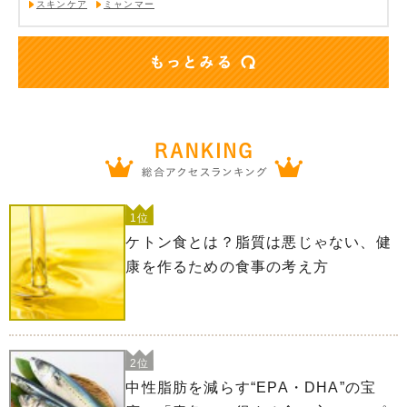
スキンケア
ミャンマー
1位
ケトン食とは？脂質は悪じゃない、健
康を作るための食事の考え方
2位
中性脂肪を減らす“EPA・DHA”の宝