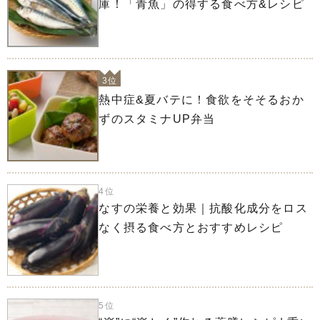
庫！「青魚」の得する食べ方&レシピ
3位
熱中症&夏バテに！食欲をそそるおか
ずのスタミナUP弁当
4位
なすの栄養と効果｜抗酸化成分をロス
なく摂る食べ方とおすすめレシピ
5位