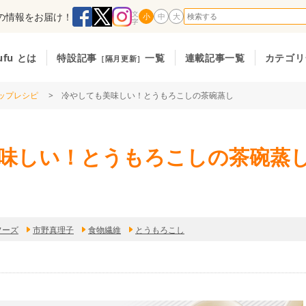
の情報をお届け！
小
中
大
ufu とは
特設記事
一覧
連載記事一覧
カテゴリ
［隔月更新］
ップレシピ
> 冷やしても美味しい！とうもろこしの茶碗蒸し
味しい！とうもろこしの茶碗蒸
フーズ
市野真理子
食物繊維
とうもろこし