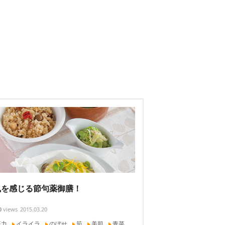
風を感じる節句薬御膳！
0
views
2015.03.20
疫力
イライラ
のぼせ
筍
美肌
青菜