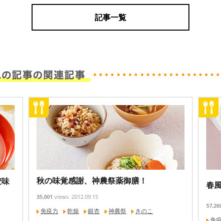
記事一覧
秋の味覚感謝、神農祭薬御膳！
麦味
春
35,001
views
2012.09.15
57,26
免疫力
乾燥
銀杏
神農祭
きのこ
免