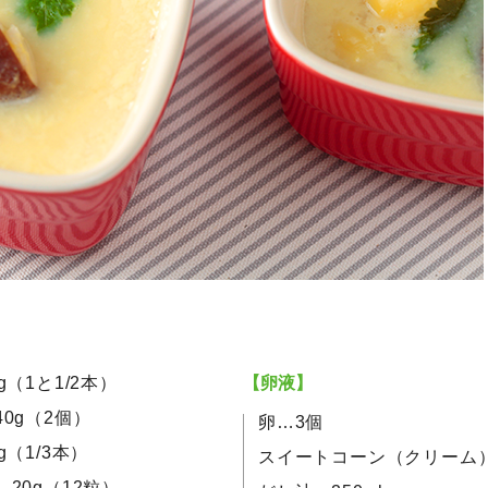
g（1と1/2本）
【卵液】
0g（2個）
卵…3個
g（1/3本）
スイートコーン（クリーム）
20g（12粒）