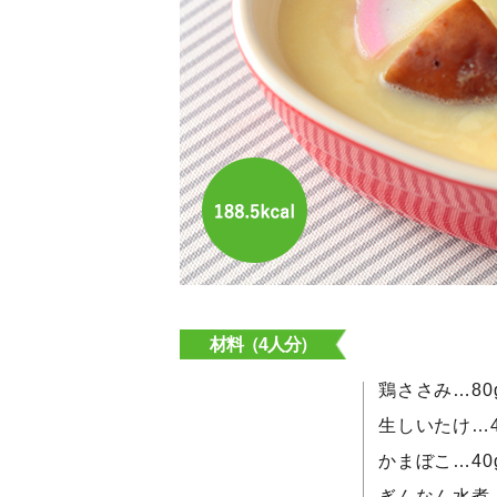
材料（4人分）
鶏ささみ…80
生しいたけ…4
かまぼこ…40
ぎんなん水煮…