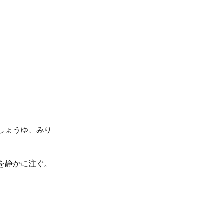
。
しょうゆ、みり
を静かに注ぐ。