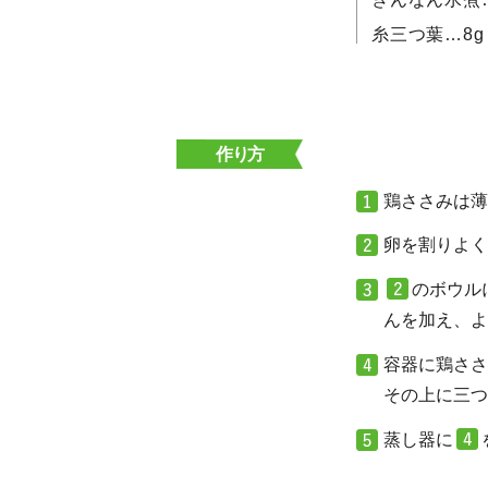
糸三つ葉…8g
作り方
鶏ささみは薄
卵を割りよく
のボウル
んを加え、よ
容器に鶏ささ
その上に三つ
蒸し器に