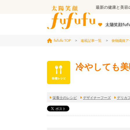
最新の健康と美容
太陽笑顔fuf
fufufu TOP
>
連載記事一覧
>
食物繊維ア
冷やしても美
栄養士のレシピ
デザイナーフーズ
デリカ