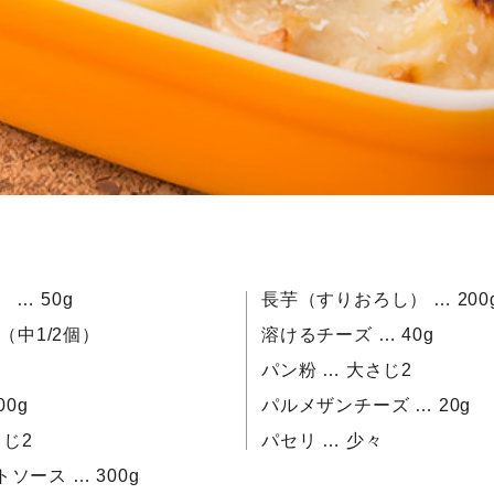
… 50g
長芋（すりおろし） … 200
g（中1/2個）
溶けるチーズ … 40g
パン粉 … 大さじ2
00g
パルメザンチーズ … 20g
さじ2
パセリ … 少々
ソース … 300g