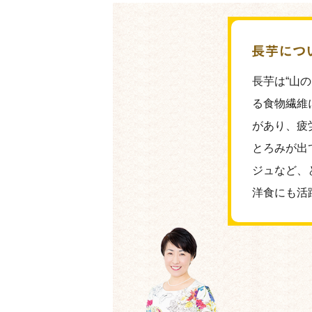
長芋は“山
る食物繊維
があり、疲
とろみが出
ジュなど、
洋食にも活