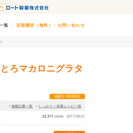
一覧
定期購読（無料）・お問い合わせ
ン
ろとろマカロニグラタ
掲載号 WEB限定
連載記事一覧
しっかり！栄養レシピ一覧
32,317
views
2017.09.01