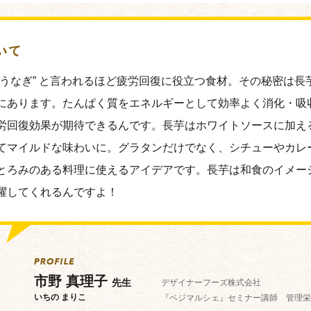
のうなぎ” と言われるほど疲労回復に役立つ食材。その秘密は長
にあります。たんぱく質をエネルギーとして効率よく消化・吸
労回復効果が期待できるんです。長芋はホワイトソースに加え
てマイルドな味わいに。グラタンだけでなく、シチューやカレ
とろみのある料理に使えるアイデアです。長芋は和食のイメー
躍してくれるんですよ！
市野 真理子
先生
デザイナーフーズ株式会社
いちの まりこ
『ベジマルシェ』セミナー講師
管理栄