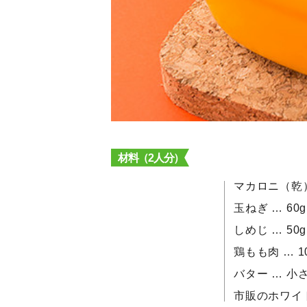
材料（2人分）
マカロニ（乾） 
玉ねぎ … 60
しめじ … 50g
鶏もも肉 … 1
バター … 小
市販のホワイト