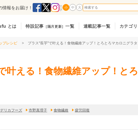
の情報をお届け！
小
中
大
ufu とは
特設記事
一覧
連載記事一覧
カテゴリ
［隔月更新］
ップレシピ
> プラス“長芋”で叶える！食物繊維アップ！とろとろマカロニグラタ
”で叶える！食物繊維アップ！と
デリカフーズ
市野真理子
食物繊維
疲労回復