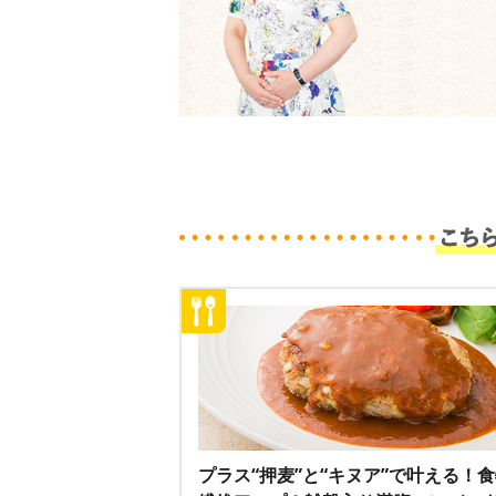
プラス“押麦”と“キヌア”で叶える！