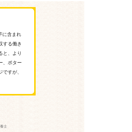
芋に含まれ
収する働き
ると、より
ー、ポター
ジですが、
養士