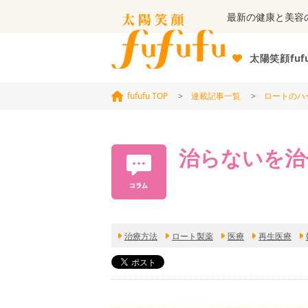
最新の健康と美容
太陽笑顔fuf
fufufu TOP
>
連載記事一覧
>
ロートのハ
治らないを治
治療方法
ロート製薬
医療
再生医療