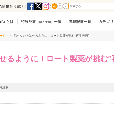
の情報をお届け！
小
中
大
ufu とは
特設記事
一覧
連載記事一覧
カテゴリ
［隔月更新］
ート
> 治らないを治せるように！ロート製薬が挑む“再生医療”
せるように！ロート製薬が挑む“
幹細胞