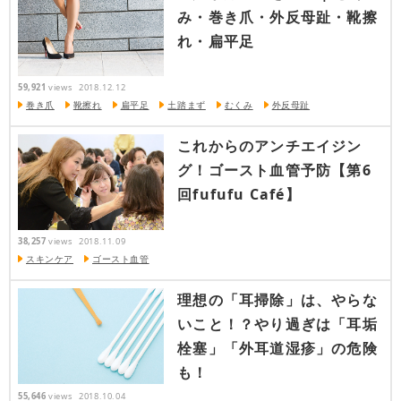
み・巻き爪・外反母趾・靴擦
れ・扁平足
59,921
views
2018.12.12
巻き爪
靴擦れ
扁平足
土踏まず
むくみ
外反母趾
これからのアンチエイジン
グ！ゴースト血管予防【第6
回fufufu Café】
38,257
views
2018.11.09
スキンケア
ゴースト血管
理想の「耳掃除」は、やらな
いこと！？やり過ぎは「耳垢
栓塞」「外耳道湿疹」の危険
も！
55,646
views
2018.10.04