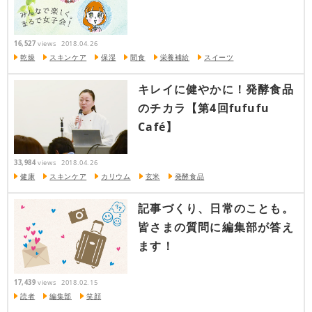
16,527
views
2018.04.26
乾燥
スキンケア
保湿
間食
栄養補給
スイーツ
キレイに健やかに！発酵食品
のチカラ【第4回fufufu
Café】
33,984
views
2018.04.26
健康
スキンケア
カリウム
玄米
発酵食品
記事づくり、日常のことも。
皆さまの質問に編集部が答え
ます！
17,439
views
2018.02.15
読者
編集部
笑顔