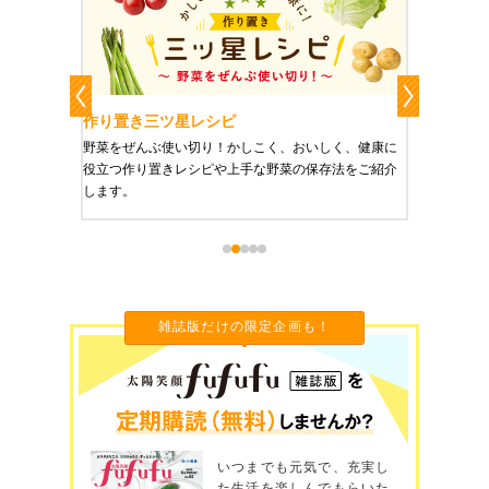
作り置き三ツ星レシピ
作り置
りやすい
野菜をぜんぶ使い切り！かしこく、おいしく、健康に
栄養豊富
役立つ作り置きレシピや上手な野菜の保存法をご紹介
ご紹介し
します。
雑誌版だけの限定企画も！
いつまでも元気で、充実し
た生活を楽しんでもらいた