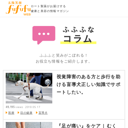
ロート製薬がお届けする
健康と美容の情報マガジン
ふふふと笑みがこぼれる！
お役立ち情報をご紹介します。
視覚障害のある方と歩行を助
ける盲導犬正しい知識でサポ
ートしたい。
49,195
views
2019.05.17
医療
目の健康
盲導犬
『足が痛い』をケア | むく