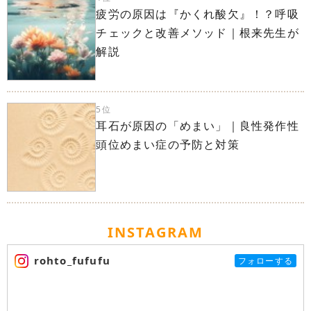
疲労の原因は『かくれ酸欠』！？呼吸
チェックと改善メソッド｜根来先生が
解説
5位
耳石が原因の「めまい」｜良性発作性
頭位めまい症の予防と対策
INSTAGRAM
rohto_fufufu
フォローする