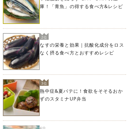
庫！「青魚」の得する食べ方&レシピ
2位
なすの栄養と効果｜抗酸化成分をロス
なく摂る食べ方とおすすめレシピ
3位
熱中症&夏バテに！食欲をそそるおか
ずのスタミナUP弁当
4位