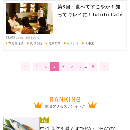
第3回：食べてすこやか！知
ってキレイに！fufufu Café
18,645
views
2018.02.07
市野真理子
風邪予防
旬穀旬菜
イベント
食事業
1
2
3
4
5
6
...
9
1位
中性脂肪を減らす“EPA・DHA”の宝