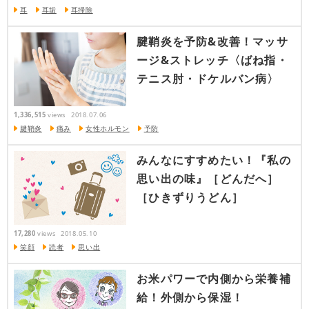
耳
耳垢
耳掃除
腱鞘炎を予防&改善！マッサ
ージ&ストレッチ〈ばね指・
テニス肘・ドケルバン病〉
1,336,515
views
2018.07.06
腱鞘炎
痛み
女性ホルモン
予防
みんなにすすめたい！『私の
思い出の味』［どんだへ］
［ひきずりうどん］
17,280
views
2018.05.10
笑顔
読者
思い出
お米パワーで内側から栄養補
給！外側から保湿！