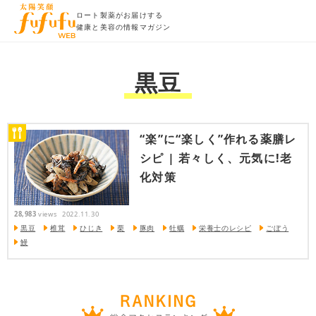
ロート製薬がお届けする
健康と美容の情報マガジン
黒豆
“楽”に“楽しく”作れる薬膳レ
シピ | 若々しく、元気に!老
化対策
28,983
views
2022.11.30
黒豆
椎茸
ひじき
栗
豚肉
牡蠣
栄養士のレシピ
ごぼう
鰻