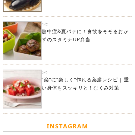
4位
熱中症&夏バテに！食欲をそそるおか
ずのスタミナUP弁当
5位
“楽”に“楽しく”作れる薬膳レシピ | 重
い身体をスッキリと！むくみ対策
INSTAGRAM