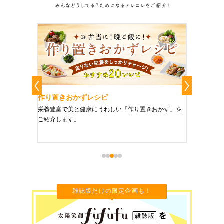
作り置きおかずレシピ
魔法の
、健康に
栄養豊富で美と健康にうれしい「作り置きおかず」を
たった1
をご紹介
ご紹介します。
に未来を
雑誌版だけの限定企画も！