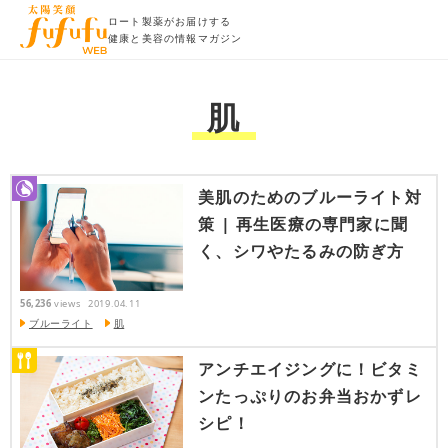
ロート製薬がお届けする
健康と美容の情報マガジン
肌
美肌のためのブルーライト対
策 | 再生医療の専門家に聞
く、シワやたるみの防ぎ方
56,236
views
2019.04.11
ブルーライト
肌
アンチエイジングに！ビタミ
ンたっぷりのお弁当おかずレ
シピ！