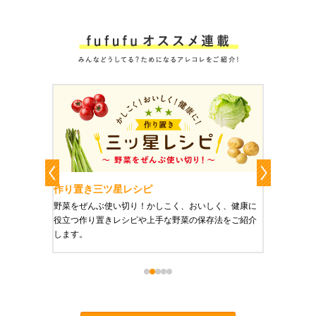
作り置き三ツ星レシピ
作り置
りやすい
野菜をぜんぶ使い切り！かしこく、おいしく、健康に
栄養豊富
役立つ作り置きレシピや上手な野菜の保存法をご紹介
ご紹介し
します。