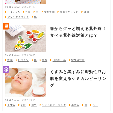
99,105
views
2015.11.13
ビタミンA
弁当
目
栄養失調
栄養士のレシピ
健康
アンチエイジング
肌
春からグッと増える紫外線！
食べる紫外線対策とは？
15,794
views
2015.06.05
野菜
ビタミン
肌
美白
日やけ止め
紫外線対策
くすみと黒ずみに即効性!?お
肌を変えるケミカルピーリン
グ
13,707
views
2012.03.15
くすみ
化粧
弾力
ケミカルピーリング
黒ずみ
肌
ハリ