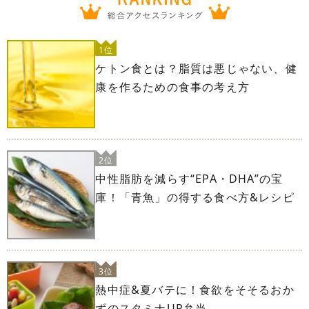
1位
ケトン食とは？脂質は悪じゃない、健
康を作るための食事の考え方
2位
中性脂肪を減らす“EPA・DHA”の宝
庫！「青魚」の得する食べ方&レシピ
3位
熱中症&夏バテに！食欲をそそるおか
ずのスタミナUP弁当