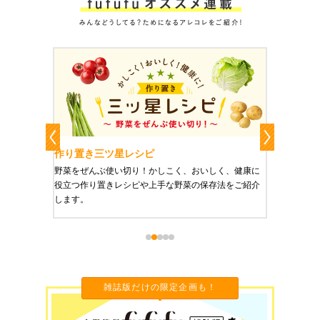
作り置き三ツ星レシピ
作り置
りやすい
野菜をぜんぶ使い切り！かしこく、おいしく、健康に
栄養豊富
役立つ作り置きレシピや上手な野菜の保存法をご紹介
ご紹介し
します。
雑誌版だけの限定企画も！