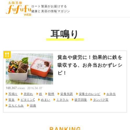
ロート製薬がお届けする
健康と美容の情報マガジン
耳鳴り
貧血や疲労に！効果的に鉄を
吸収する、お弁当おかずレシ
ピ！
169,367
views
2016.04.07
耳鳴り
息切れ
鉄
動悸
栄養失調
栄養士のレシピ
お弁当
貧血
ビタミンC
めまい
ミネラル
疲労回復
タンパク質
立ちくらみ
頭痛