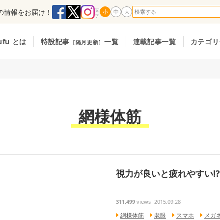
の情報をお届け！
小
中
大
ufu とは
特設記事
一覧
連載記事一覧
カテゴリ
［隔月更新］
網様体筋
視力が良いと疲れやすい!?
311,499
views
2015.09.28
網様体筋
老眼
スマホ
メガ