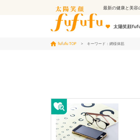
最新の健康と美容
太陽笑顔fuf
fufufu TOP
> キーワード：網様体筋