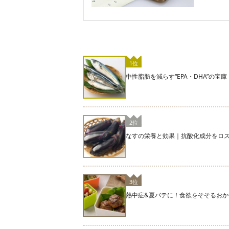
1位
中性脂肪を減らす“EPA・DHA”の
2位
なすの栄養と効果｜抗酸化成分をロ
3位
熱中症&夏バテに！食欲をそそるおか