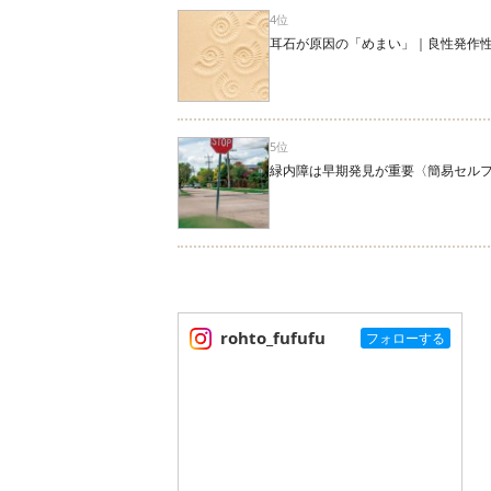
4位
耳石が原因の「めまい」｜良性発作
5位
緑内障は早期発見が重要〈簡易セル
rohto_fufufu
フォローする