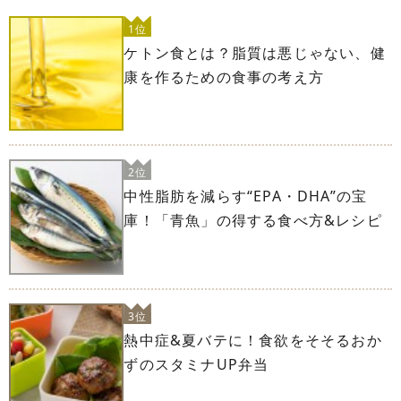
1位
ケトン食とは？脂質は悪じゃない、健
康を作るための食事の考え方
2位
中性脂肪を減らす“EPA・DHA”の宝
庫！「青魚」の得する食べ方&レシピ
3位
熱中症&夏バテに！食欲をそそるおか
ずのスタミナUP弁当