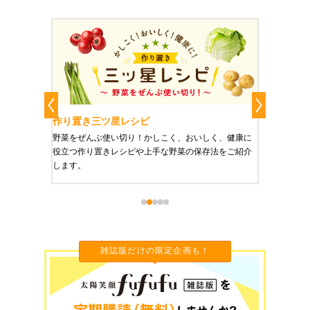
作り置き三ツ星レシピ
作り置
りやすい
野菜をぜんぶ使い切り！かしこく、おいしく、健康に
栄養豊富
役立つ作り置きレシピや上手な野菜の保存法をご紹介
ご紹介し
します。
雑誌版だけの限定企画も！