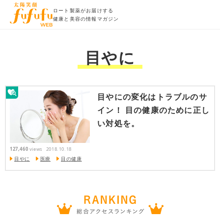
ロート製薬がお届けする
健康と美容の情報マガジン
目やに
目やにの変化はトラブルのサ
イン！ 目の健康のために正し
い対処を。
127,460
views
2018.10.18
目やに
医療
目の健康