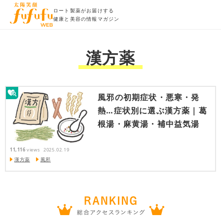
ロート製薬がお届けする
健康と美容の情報マガジン
漢方薬
風邪の初期症状・悪寒・発
熱…症状別に選ぶ漢方薬｜葛
根湯・麻黄湯・補中益気湯
11,116
views
2025.02.19
漢方薬
風邪