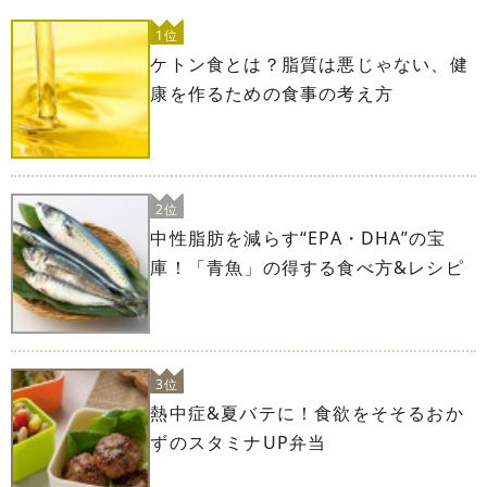
1位
ケトン食とは？脂質は悪じゃない、健
康を作るための食事の考え方
2位
中性脂肪を減らす“EPA・DHA”の宝
庫！「青魚」の得する食べ方&レシピ
3位
熱中症&夏バテに！食欲をそそるおか
ずのスタミナUP弁当