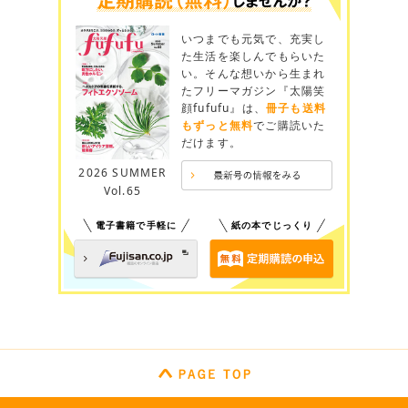
いつまでも元気で、充実し
た生活を楽しんでもらいた
い。そんな想いから生まれ
たフリーマガジン『太陽笑
顔fufufu』は、
冊子も送料
もずっと無料
でご購読いた
だけます。
2026 SUMMER
Vol.65
電子書籍で手軽に
紙の本でじっくり