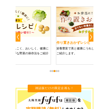
作り置きおかずレシピ
魔法の
、健康に
栄養豊富で美と健康にうれしい「作り置きおかず」を
たった1
をご紹介
ご紹介します。
に未来を
雑誌版だけの限定企画も！