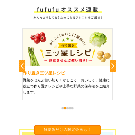
作り置き三ツ星レシピ
作り置
りやすい
野菜をぜんぶ使い切り！かしこく、おいしく、健康に
栄養豊富
役立つ作り置きレシピや上手な野菜の保存法をご紹介
ご紹介し
します。
雑誌版だけの限定企画も！