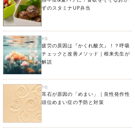
ずのスタミナUP弁当
4位
疲労の原因は『かくれ酸欠』！？呼吸
チェックと改善メソッド｜根来先生が
解説
5位
耳石が原因の「めまい」｜良性発作性
頭位めまい症の予防と対策