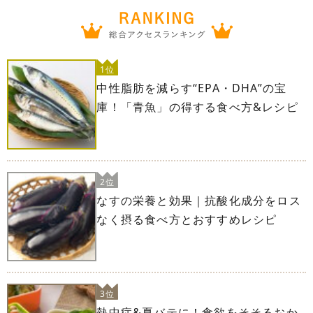
1位
中性脂肪を減らす“EPA・DHA”の宝
庫！「青魚」の得する食べ方&レシピ
2位
なすの栄養と効果｜抗酸化成分をロス
なく摂る食べ方とおすすめレシピ
3位
熱中症&夏バテに！食欲をそそるおか