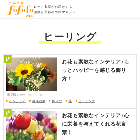
ロート製薬がお届けする
健康と美容の情報マガジン
ヒーリング
お花も素敵なインテリア♪も
っとハッピーを感じる飾り
方！
15,780
views
2015.06.01
インテリア
健康効果
飾り方
花
ヒーリング
お花も素敵なインテリア♪心
に栄養を与えてくれる花言
葉！