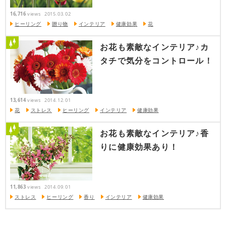
16,716
views
2015.03.02
ヒーリング
贈り物
インテリア
健康効果
花
お花も素敵なインテリア♪カ
タチで気分をコントロール！
13,614
views
2014.12.01
花
ストレス
ヒーリング
インテリア
健康効果
お花も素敵なインテリア♪香
りに健康効果あり！
11,863
views
2014.09.01
ストレス
ヒーリング
香り
インテリア
健康効果