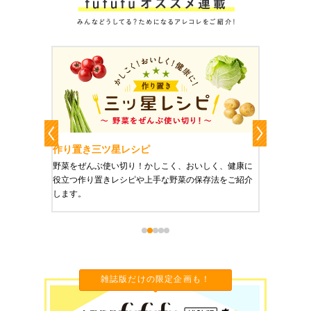
作り置き三ツ星レシピ
作り置
りやすい
野菜をぜんぶ使い切り！かしこく、おいしく、健康に
栄養豊富
役立つ作り置きレシピや上手な野菜の保存法をご紹介
ご紹介し
します。
雑誌版だけの限定企画も！