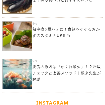
4位
熱中症&夏バテに！食欲をそそるおか
ずのスタミナUP弁当
5位
疲労の原因は『かくれ酸欠』！？呼吸
チェックと改善メソッド｜根来先生が
解説
INSTAGRAM