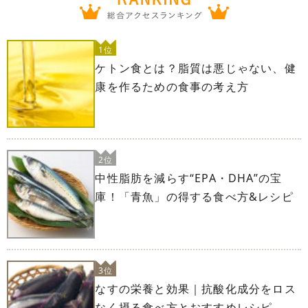
1位
ケトン食とは？脂質は悪じゃない、健
康を作るための食事の考え方
2位
中性脂肪を減らす“EPA・DHA”の宝
庫！「青魚」の得する食べ方&レシピ
3位
なすの栄養と効果｜抗酸化成分をロス
なく摂る食べ方とおすすめレシピ