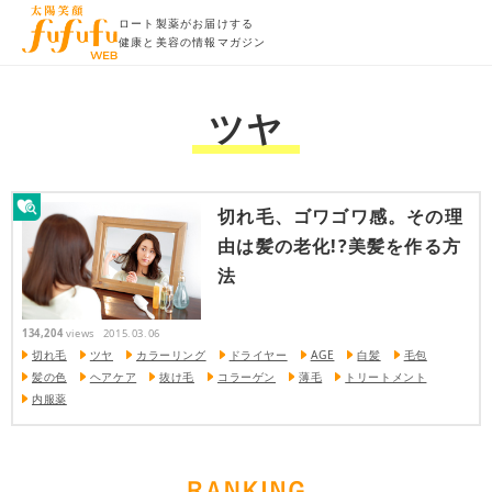
ロート製薬がお届けする
健康と美容の情報マガジン
ツヤ
切れ毛、ゴワゴワ感。その理
由は髪の老化!?美髪を作る方
法
134,204
views
2015.03.06
切れ毛
ツヤ
カラーリング
ドライヤー
AGE
白髪
毛包
髪の色
ヘアケア
抜け毛
コラーゲン
薄毛
トリートメント
内服薬