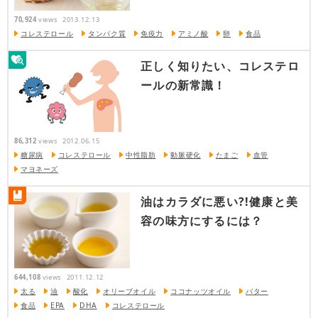
70,924
views
2013.12.13
コレステロール
タンパク質
免疫力
アミノ酸
卵
食品
正しく知りたい、コレステロ
ールの新常識！
86,312
views
2012.06.15
糖尿病
コレステロール
中性脂肪
動脈硬化
たまご
血管
マヨネーズ
油はカラダに悪い?!健康と美
容の味方にするには？
644,108
views
2011.12.12
太る
油
酸化
オリーブオイル
ココナッツオイル
バター
食品
EPA
DHA
コレステロール