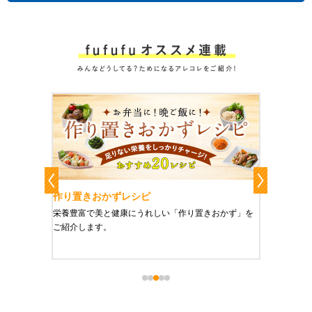
作り置きおかずレシピ
魔法の
、健康に
栄養豊富で美と健康にうれしい「作り置きおかず」を
たった1
をご紹介
ご紹介します。
に未来を