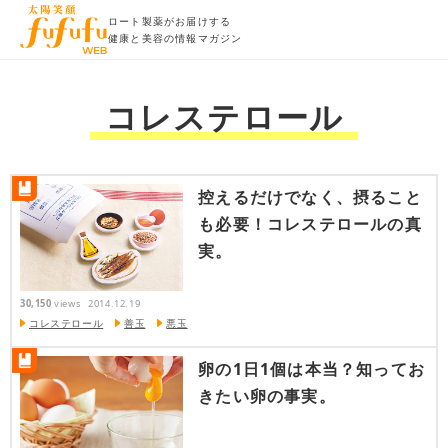
ロート製薬がお届けする
健康と美容の情報マガジン
コレステロール
控えるだけでなく、摂ること
も必要！コレステロールの真
実。
30,150
views
2014.12.19
コレステロール
善玉
悪玉
卵の1日1個は本当？知ってお
きたい卵の事実。