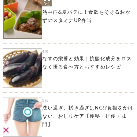
3位
熱中症&夏バテに！食欲をそそるおか
ずのスタミナUP弁当
4位
なすの栄養と効果｜抗酸化成分をロス
なく摂る食べ方とおすすめレシピ
5位
洗い過ぎ、拭き過ぎはNG!?負担をかけ
ない、おしりケア【便秘・排便・肛
門】