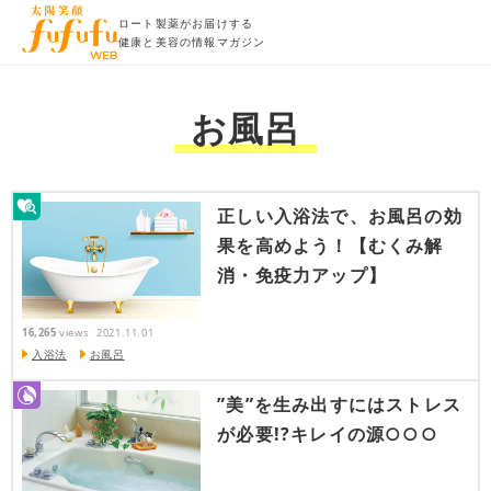
ロート製薬がお届けする
健康と美容の情報マガジン
お風呂
正しい入浴法で、お風呂の効
果を高めよう！【むくみ解
消・免疫力アップ】
16,265
views
2021.11.01
入浴法
お風呂
”美”を生み出すにはストレス
が必要!?キレイの源○○○