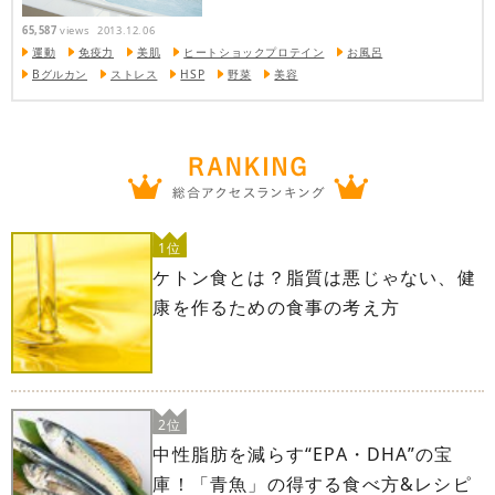
65,587
views
2013.12.06
運動
免疫力
美肌
ヒートショックプロテイン
お風呂
Bグルカン
ストレス
HSP
野菜
美容
1位
ケトン食とは？脂質は悪じゃない、健
康を作るための食事の考え方
2位
中性脂肪を減らす“EPA・DHA”の宝
庫！「青魚」の得する食べ方&レシピ