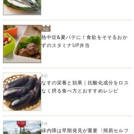
3位
熱中症&夏バテに！食欲をそそるおか
ずのスタミナUP弁当
4位
なすの栄養と効果｜抗酸化成分をロス
なく摂る食べ方とおすすめレシピ
5位
緑内障は早期発見が重要〈簡易セルフ