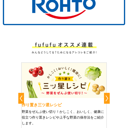
作り置き三ツ星レシピ
作り置
りやすい
野菜をぜんぶ使い切り！かしこく、おいしく、健康に
栄養豊富
役立つ作り置きレシピや上手な野菜の保存法をご紹介
ご紹介し
します。