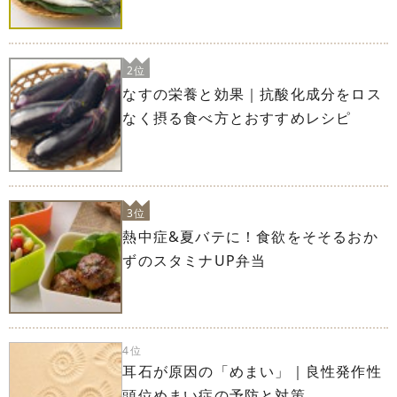
2位
なすの栄養と効果｜抗酸化成分をロス
なく摂る食べ方とおすすめレシピ
3位
熱中症&夏バテに！食欲をそそるおか
ずのスタミナUP弁当
4位
耳石が原因の「めまい」｜良性発作性
頭位めまい症の予防と対策