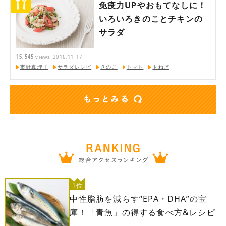
免疫力UPやおもてなしに！
いろいろきのことチキンの
サラダ
15,545
views
2016.11.17
市野真理子
サラダレシピ
きのこ
トマト
玉ねぎ
1位
中性脂肪を減らす“EPA・DHA”の宝
庫！「青魚」の得する食べ方&レシピ