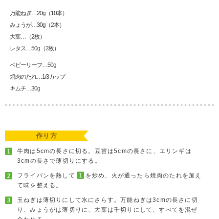
万能ねぎ…20g（10本）
みょうが…30g（2本）
大葉…（2枚）
レタス…50g（2枚）
ベビーリーフ…50g
焼肉のたれ…1/3カップ
キムチ…30g
作り方
牛肉は5cmの長さに切る。豆苗は5cmの長さに、エリンギは
3cmの長さで薄切りにする。
フライパンを熱して
を炒め、火が通ったら焼肉のたれを加え
て味を整える。
玉ねぎは薄切りにして水にさらす。万能ねぎは3cmの長さに切
り、みょうがは薄切りに、大葉は千切りにして、すべてを混ぜ