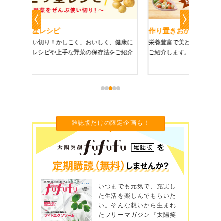
作り置きおかずレシピ
魔法の
、健康に
栄養豊富で美と健康にうれしい「作り置きおかず」を
たった1
をご紹介
ご紹介します。
に未来を
雑誌版だけの限定企画も！
いつまでも元気で、充実し
た生活を楽しんでもらいた
い。そんな想いから生まれ
たフリーマガジン『太陽笑