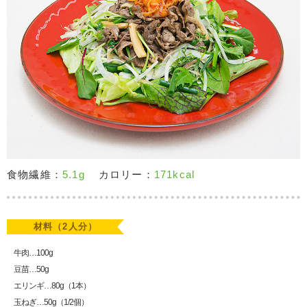
食物繊維：
5.1g
カロリー：
171kcal
材料（2人分）
牛肉…100g
豆苗…50g
エリンギ…80g（1本）
玉ねぎ…50g（1/2個）