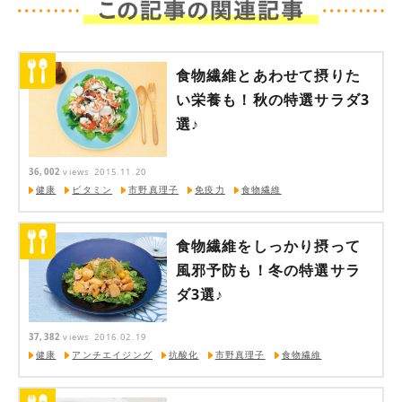
食物繊維とあわせて摂りた
い栄養も！秋の特選サラダ3
選♪
36,002
views
2015.11.20
健康
ビタミン
市野真理子
免疫力
食物繊維
食物繊維をしっかり摂って
風邪予防も！冬の特選サラ
ダ3選♪
37,382
views
2016.02.19
健康
アンチエイジング
抗酸化
市野真理子
食物繊維