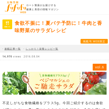
ロート製薬がお届けする
健康と美容の情報マガジン
食欲不振に！夏バテ予防に！牛肉と香
味野菜のサラダレシピ
掲載号 WEB限定
連載記事一覧
しっかり！栄養レシピ一覧
14,970
views
2016.08.04
vol.6
不足しがちな食物繊維をプラス5g。今回ご紹介するのは食欲