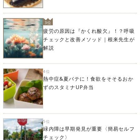
3位
疲労の原因は『かくれ酸欠』！？呼吸
チェックと改善メソッド｜根来先生が
解説
4位
熱中症&夏バテに！食欲をそそるおか
ずのスタミナUP弁当
5位
緑内障は早期発見が重要〈簡易セルフ
チェック〉