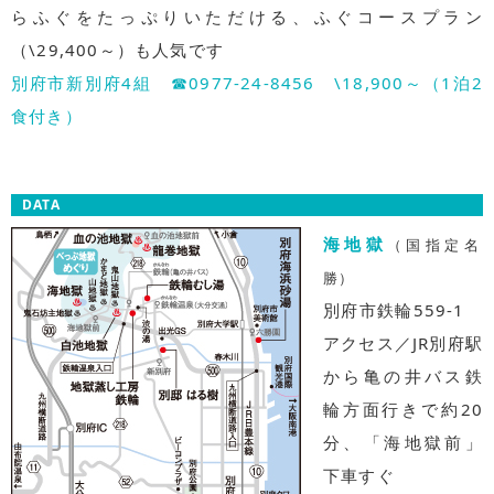
らふぐをたっぷりいただける、ふぐコースプラン
（\29,400～）も人気です
別府市新別府4組 ☎0977-24-8456 \18,900～（1泊2
食付き）
DATA
海地獄
（国指定名
勝）
別府市鉄輪559-1
アクセス／JR別府駅
から亀の井バス鉄
輪方面行きで約20
分、「海地獄前」
下車すぐ