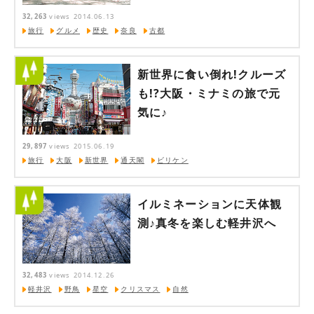
32,263
views
2014.06.13
旅行
グルメ
歴史
奈良
古都
新世界に食い倒れ!クルーズ
も!?大阪・ミナミの旅で元
気に♪
29,897
views
2015.06.19
旅行
大阪
新世界
通天閣
ビリケン
イルミネーションに天体観
測♪真冬を楽しむ軽井沢へ
32,483
views
2014.12.26
軽井沢
野鳥
星空
クリスマス
自然