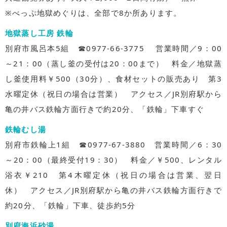
※べっぷ地獄めぐりは、全部で8か所あります。
地獄蒸し工房 鉄輪
別府市風呂本5組 ☎0977-66-3775 営業時間／9：00
～21：00（蒸し釜の受付は20：00まで） 料金／地獄蒸
し釜使用料￥500（30分）、食材セットの販売あり 第3
水曜定休（祝日の場合は営業） アクセス／JR別府駅から
亀の井バス鉄輪方面行きで約20分、「鉄輪」下車すぐ
鉄輪むし湯
別府市鉄輪上1組 ☎0977-67-3880 営業時間／6：30
～20：00（最終受付19：30） 料金／￥500、レンタル
浴衣￥210 第4木曜定休（祝日の場合は営業、翌日
休） アクセス／JR別府駅から亀の井バス鉄輪方面行きで
約20分、「鉄輪」下車、徒歩約5分
別府海浜砂湯