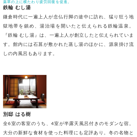
薬草の上に横たわり疲労回復を促進。
鉄輪 むし湯
鎌倉時代に一遍上人が念仏行脚の途中に訪れ、猛り狂う地
獄地帯を鎮め、湯治場を開いたと伝えられる鉄輪温泉。
『鉄輪 むし湯』は、一遍上人が創立したと伝えられていま
す。館内には石菖が敷かれた蒸し湯のほかに、源泉掛け流
しの内風呂もあります。
別邸 はる樹
全6室の客室のうち、4室が半露天風呂付きのモダンな宿。
大分の新鮮な食材を使った料理にも定評あり。冬の名物と