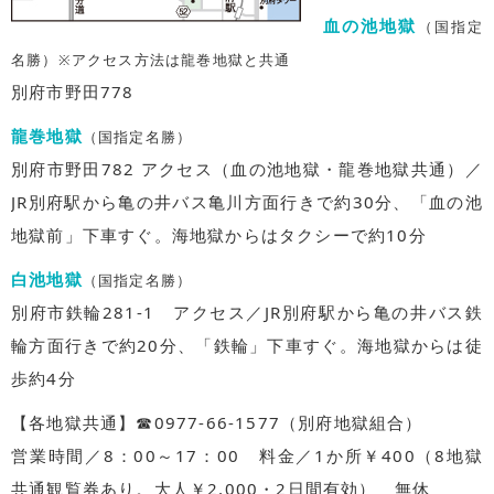
血の池地獄
（国指定
名勝）※アクセス方法は龍巻地獄と共通
別府市野田778
龍巻地獄
（国指定名勝）
別府市野田782 アクセス（血の池地獄・龍巻地獄共通）／
JR別府駅から亀の井バス亀川方面行きで約30分、「血の池
地獄前」下車すぐ。海地獄からはタクシーで約10分
白池地獄
（国指定名勝）
別府市鉄輪281-1 アクセス／JR別府駅から亀の井バス鉄
輪方面行きで約20分、「鉄輪」下車すぐ。海地獄からは徒
歩約4分
【各地獄共通】☎0977-66-1577（別府地獄組合）
営業時間／8：00～17：00 料金／1か所￥400（8地獄
共通観覧券あり。大人￥2,000・2日間有効） 無休