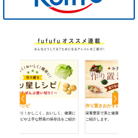
作り置きおかずレシピ
魔法の
、健康に
栄養豊富で美と健康にうれしい「作り置きおかず」を
たった1
をご紹介
ご紹介します。
に未来を