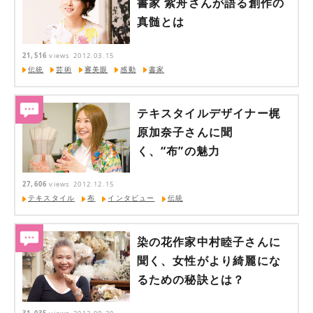
書家 紫舟さんが語る創作の
真髄とは
21,516
views
2012.03.15
伝統
芸術
審美眼
感動
書家
テキスタイルデザイナー梶
原加奈子さんに聞
く、“布”の魅力
27,606
views
2012.12.15
テキスタイル
布
インタビュー
伝統
染の花作家中村睦子さんに
聞く、女性がより綺麗にな
るための秘訣とは？