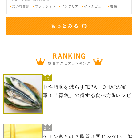
31,035
views
2013.09.30
染の花作家
ファッション
インテリア
インタビュー
芸術
1位
中性脂肪を減らす“EPA・DHA”の宝
庫！「青魚」の得する食べ方&レシピ
2位
ケトン食とは？脂質は悪じゃない、健