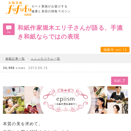
ロート製薬がお届けする
健康と美容の情報マガジン
和紙作家堀木エリ子さんが語る、手漉
き和紙ならではの表現
掲載号 vol.13
連載記事一覧
ふふふなコラム一覧
34,988
views
2013.06.15
Vol.7
本質の美を求めて。