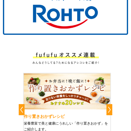
作り置きおかずレシピ
魔法の
、健康に
栄養豊富で美と健康にうれしい「作り置きおかず」を
たった1
をご紹介
ご紹介します。
に未来を