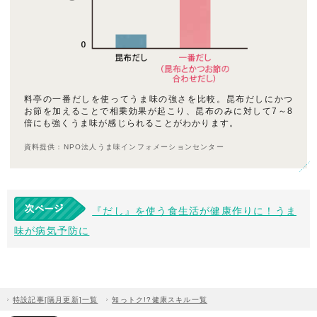
料亭の一番だしを使ってうま味の強さを比較。昆布だしにかつ
お節を加えることで相乗効果が起こり、昆布のみに対して7～8
倍にも強くうま味が感じられることがわかります。
資料提供：NPO法人うま味インフォメーションセンター
『だし』を使う食生活が健康作りに！うま
味が病気予防に
特設記事[隔月更新]一覧
知っトク!?健康スキル一覧