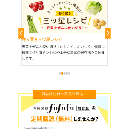
作り置きおかずレシピ
魔法の
、健康に
栄養豊富で美と健康にうれしい「作り置きおかず」を
たった1
をご紹介
ご紹介します。
に未来を
雑誌版だけの限定企画も！