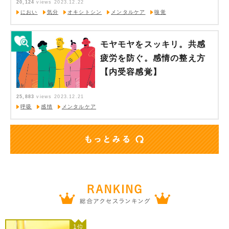
20,124
views
2023.12.22
におい
気分
オキシトシン
メンタルケア
嗅覚
モヤモヤをスッキリ。共感
疲労を防ぐ。感情の整え方
【内受容感覚】
25,883
views
2023.12.21
呼吸
感情
メンタルケア
1位