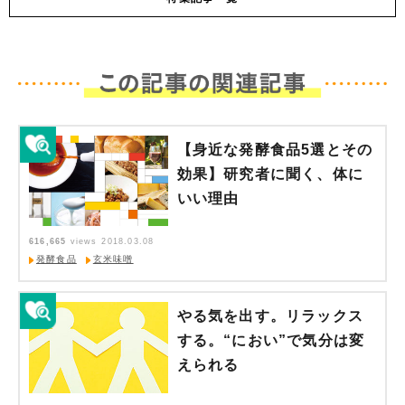
【身近な発酵食品5選とその
効果】研究者に聞く、体に
いい理由
616,665
views
2018.03.08
発酵食品
玄米味噌
やる気を出す。リラックス
する。“におい”で気分は変
えられる