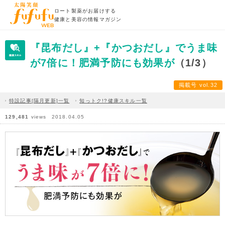
ロート製薬がお届けする
健康と美容の情報マガジン
『昆布だし』+『かつおだし』でうま味
が7倍に！肥満予防にも効果が
（1/3）
掲載号 vol.32
特設記事[隔月更新]一覧
知っトク!?健康スキル一覧
129,481
views
2018.04.05