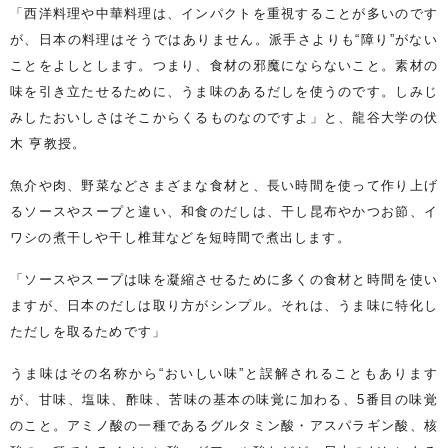
「西洋料理や中華料理は、インパクトを重視することが多いのです
が、日本の料理はそうではありません。派手さよりも“障り”がない
ことをよしとします。つまり、食材の邪魔にならないこと。素材の
味を引き立たせるために、うま味のあるだしを使うのです。しみじ
みしたおいしさはそこからくるものなのですよ」と、龍谷大学の伏
木 亨教授。
魚介や肉、野菜などさまざまな食材と、長い時間を使って作り上げ
るソースやスープと違い、和食のだしは、干し昆布やかつお節、イ
ワシの煮干しや干し椎茸などを短時間で煮出します。
「ソースやスープは味を凝縮させるために多くの食材と時間を使い
ますが、日本のだしは取り方がシンプル。それは、うま味に特化し
ただしを取るためです」
うま味はその名称から“おいしい味”と誤解されることもあります
が、甘味、塩味、酢味、苦味の基本の味覚に加わる、5番目の味覚
のこと。アミノ酸の一種であるグルタミン酸・アスパラギン酸、核