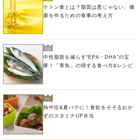
ケトン食とは？脂質は悪じゃない、健
康を作るための食事の考え方
2位
中性脂肪を減らす“EPA・DHA”の宝
庫！「青魚」の得する食べ方&レシピ
3位
熱中症&夏バテに！食欲をそそるおか
ずのスタミナUP弁当