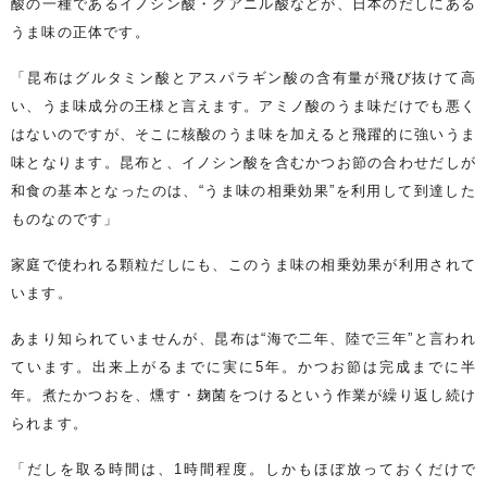
酸の一種であるイノシン酸・グアニル酸などが、日本のだしにある
うま味の正体です。
「昆布はグルタミン酸とアスパラギン酸の含有量が飛び抜けて高
い、うま味成分の王様と言えます。アミノ酸のうま味だけでも悪く
はないのですが、そこに核酸のうま味を加えると飛躍的に強いうま
味となります。昆布と、イノシン酸を含むかつお節の合わせだしが
和食の基本となったのは、“うま味の相乗効果”を利用して到達した
ものなのです」
家庭で使われる顆粒だしにも、このうま味の相乗効果が利用されて
います。
あまり知られていませんが、昆布は“海で二年、陸で三年”と言われ
ています。出来上がるまでに実に5年。かつお節は完成までに半
年。煮たかつおを、燻す・麹菌をつけるという作業が繰り返し続け
られます。
「だしを取る時間は、1時間程度。しかもほぼ放っておくだけで