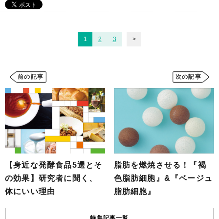
1
2
3
前の記事
次の記事
【身近な発酵食品5選とそ
脂肪を燃焼させる！『褐
の効果】研究者に聞く、
色脂肪細胞』&『ベージュ
体にいい理由
脂肪細胞』
特集
記事一覧