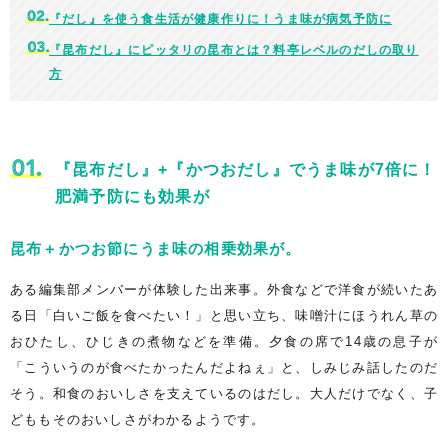
『だし』を使う食生活が健康作りに！うま味が病気予防に
『昆布だし』にピッタリの昆布とは？料亭レベルのだしの取り
方
『昆布だし』+『かつおだし』でうま味が7倍に！
肥満予防にも効果が
昆布＋かつお節にうま味の相乗効果が。
ある編集部メンバーが体験した出来事。外食などで洋食が続いたあ
る日「白いご飯を食べたい！」と思い立ち、味噌汁にほうれん草の
おひたし、ひじきの煮物などを準備。夕食の席で14歳の息子が
「こういうのが食べたかったんだよねぇ」と、しみじみ話したのだ
そう。和食のおいしさを支えているのはだし。大人だけでなく、子
どももそのおいしさがわかるようです。