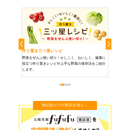
作り置き三ツ星レシピ
作り置
りやすい
野菜をぜんぶ使い切り！かしこく、おいしく、健康に
栄養豊富
役立つ作り置きレシピや上手な野菜の保存法をご紹介
ご紹介し
します。
雑誌版だけの限定企画も！