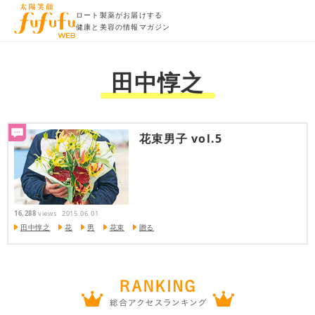
ロート製薬がお届けする
健康と美容の情報マガジン
田中惇之
花束男子 vol.5
16,288
views
2015.06.01
田中惇之
花
男
花束
贈る