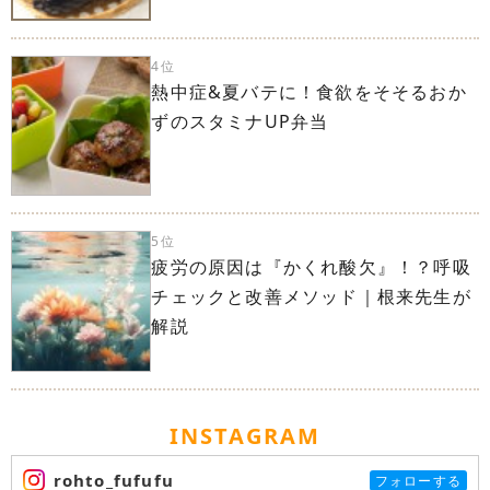
4位
熱中症&夏バテに！食欲をそそるおか
ずのスタミナUP弁当
5位
疲労の原因は『かくれ酸欠』！？呼吸
チェックと改善メソッド｜根来先生が
解説
INSTAGRAM
rohto_fufufu
フォローする